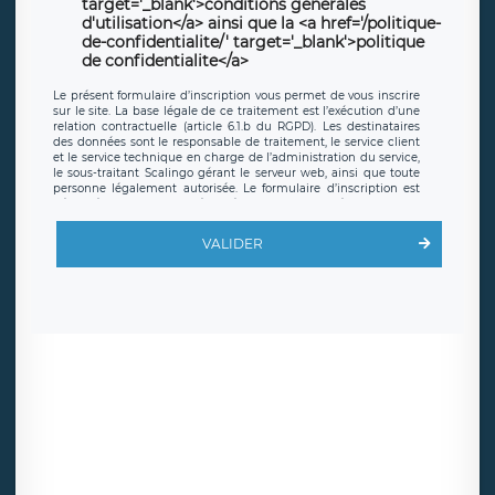
target='_blank'>conditions générales
d'utilisation</a> ainsi que la <a href='/politique-
de-confidentialite/' target='_blank'>politique
de confidentialite</a>
Le présent formulaire d’inscription vous permet de vous inscrire
sur le site. La base légale de ce traitement est l’exécution d’une
relation contractuelle (article 6.1.b du RGPD). Les destinataires
des données sont le responsable de traitement, le service client
et le service technique en charge de l’administration du service,
le sous-traitant Scalingo gérant le serveur web, ainsi que toute
personne légalement autorisée. Le formulaire d’inscription est
hébergé sur un serveur hébergé par Scalingo, basé en France et
offrant des
clauses de protection conformes au RGPD
. Les
données collectées sont conservées jusqu’à ce que l’Internaute
VALIDER
en sollicite la suppression, étant entendu que vous pouvez
demander la suppression de vos données et retirer votre
consentement à tout moment. Vous disposez également d’un
droit d’accès, de rectification ou de limitation du traitement
relatif à vos données à caractère personnel, ainsi que d’un droit à
la portabilité de vos données. Vous pouvez exercer ces droits
auprès du délégué à la protection des données de LÉGAVOX qui
exerce au siège social de LÉGAVOX et est joignable à l’adresse
mail suivante : donneespersonnelles@legavox.fr. Le responsable
de traitement est la société LÉGAVOX, sis 9 rue Léopold Sédar
Senghor, joignable à l’adresse mail :
responsabledetraitement@legavox.fr. Vous avez également le
droit d’introduire une réclamation auprès d’une autorité de
contrôle.