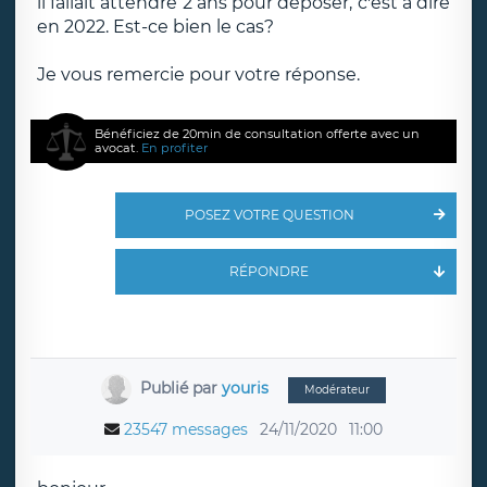
il fallait attendre 2 ans pour déposer, c'est à dire
en 2022. Est-ce bien le cas?
Je vous remercie pour votre réponse.
Bénéficiez de 20min de consultation offerte avec un
avocat.
En profiter
POSEZ VOTRE QUESTION
RÉPONDRE
Publié par
youris
Modérateur
23547 messages
24/11/2020
11:00