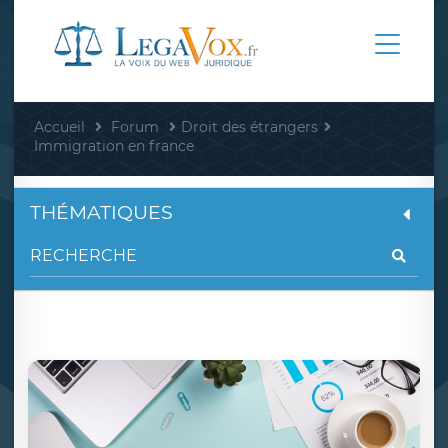
Accueil
Forum
Droit des étrangers
Immigration en france
THÉMATIQUES