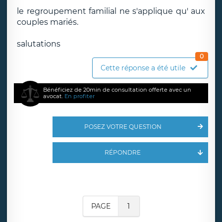
le regroupement familial ne s'applique qu' aux
couples mariés.
salutations
0
Cette réponse a été utile
Bénéficiez de 20min de consultation offerte avec un
avocat.
En profiter
POSEZ VOTRE QUESTION
RÉPONDRE
PAGE
1