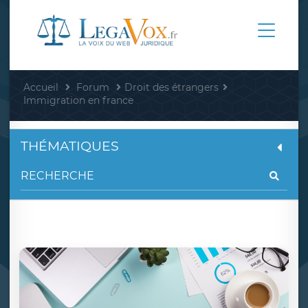
Accueil
Forum
Droit des étrangers
Immigration en france
THÉMATIQUES