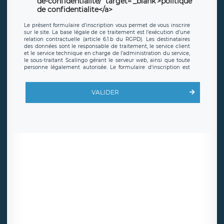
de-confidentialite/' target='_blank'>politique
de confidentialite</a>
Le présent formulaire d’inscription vous permet de vous inscrire
sur le site. La base légale de ce traitement est l’exécution d’une
relation contractuelle (article 6.1.b du RGPD). Les destinataires
des données sont le responsable de traitement, le service client
et le service technique en charge de l’administration du service,
le sous-traitant Scalingo gérant le serveur web, ainsi que toute
personne légalement autorisée. Le formulaire d’inscription est
hébergé sur un serveur hébergé par Scalingo, basé en France et
offrant des
clauses de protection conformes au RGPD
. Les
données collectées sont conservées jusqu’à ce que l’Internaute
VALIDER
en sollicite la suppression, étant entendu que vous pouvez
demander la suppression de vos données et retirer votre
consentement à tout moment. Vous disposez également d’un
droit d’accès, de rectification ou de limitation du traitement
relatif à vos données à caractère personnel, ainsi que d’un droit à
la portabilité de vos données. Vous pouvez exercer ces droits
auprès du délégué à la protection des données de LÉGAVOX qui
exerce au siège social de LÉGAVOX et est joignable à l’adresse
mail suivante : donneespersonnelles@legavox.fr. Le responsable
de traitement est la société LÉGAVOX, sis 9 rue Léopold Sédar
Senghor, joignable à l’adresse mail :
responsabledetraitement@legavox.fr. Vous avez également le
droit d’introduire une réclamation auprès d’une autorité de
contrôle.