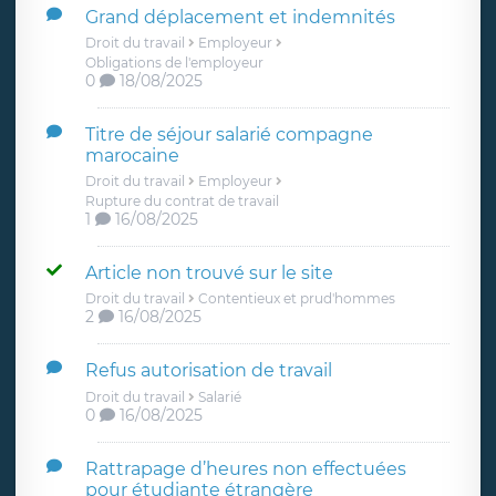
Grand déplacement et indemnités
Droit du travail
Employeur
Obligations de l'employeur
0
18/08/2025
Titre de séjour salarié compagne
marocaine
Droit du travail
Employeur
Rupture du contrat de travail
1
16/08/2025
Article non trouvé sur le site
Droit du travail
Contentieux et prud'hommes
2
16/08/2025
Refus autorisation de travail
Droit du travail
Salarié
0
16/08/2025
Rattrapage d’heures non effectuées
pour étudiante étrangère