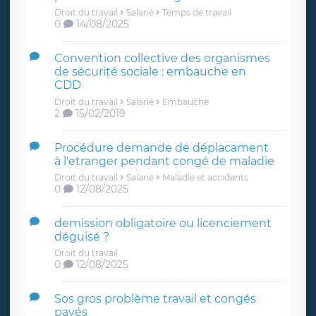
Droit du travail
Salarié
Temps de travail
0
14/08/2025
Convention collective des organismes
de sécurité sociale : embauche en
CDD
Droit du travail
Salarié
Embauche
2
15/02/2019
Procédure demande de déplacament
à l'etranger pendant congé de maladie
Droit du travail
Salarié
Maladie et accidents
0
12/08/2025
demission obligatoire ou licenciement
déguisé ?
Droit du travail
0
12/08/2025
Sos gros problème travail et congés
payés