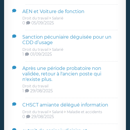
AEN et Voiture de fonction
Droit du travail
Salarié
0
05/09/2025
Sanction pécuniaire déguisée pour un
CDD d’usage
Droit du travail
Salarié
1
01/09/2025
Après une période probatoire non
validée, retour à l'ancien poste qui
n'existe plus.
Droit du travail
1
29/08/2025
CHSCT amiante délégué information
Droit du travail
Salarié
Maladie et accidents
0
29/08/2025