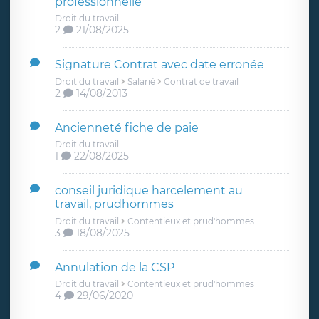
professionnelle
Droit du travail
2
21/08/2025
Signature Contrat avec date erronée
Droit du travail
Salarié
Contrat de travail
2
14/08/2013
Ancienneté fiche de paie
Droit du travail
1
22/08/2025
conseil juridique harcelement au
travail, prudhommes
Droit du travail
Contentieux et prud'hommes
3
18/08/2025
Annulation de la CSP
Droit du travail
Contentieux et prud'hommes
4
29/06/2020