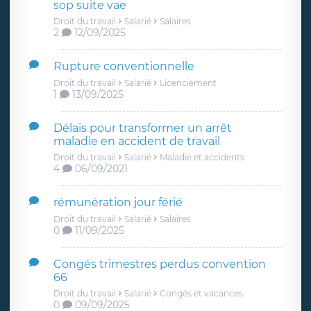
sop suite vae
Droit du travail
Salarié
Salaires
2
12/09/2025
Rupture conventionnelle
Droit du travail
Salarié
Licenciement
1
13/09/2025
Délais pour transformer un arrêt
maladie en accident de travail
Droit du travail
Salarié
Maladie et accidents
4
06/09/2021
rémunération jour férié
Droit du travail
Salarié
Salaires
0
11/09/2025
Congés trimestres perdus convention
66
Droit du travail
Salarié
Congés et vacances
0
09/09/2025