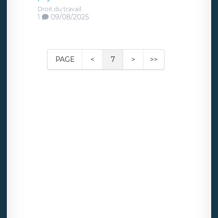
Droit du travail
1
09/08/2025
PAGE
<
7
>
>>