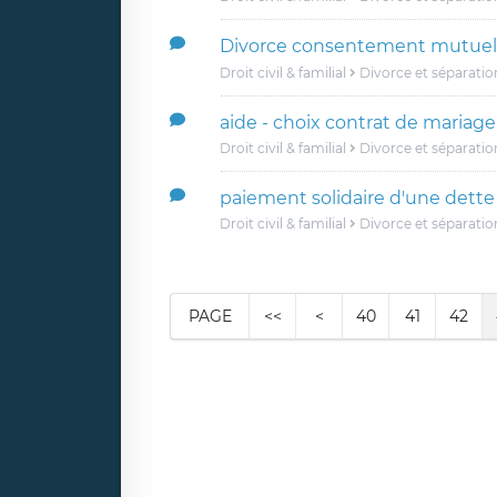
Divorce consentement mutuel 
Droit civil & familial
Divorce et séparatio
aide - choix contrat de mariage
Droit civil & familial
Divorce et séparatio
paiement solidaire d'une dette 
Droit civil & familial
Divorce et séparatio
PAGE
<<
<
40
41
42