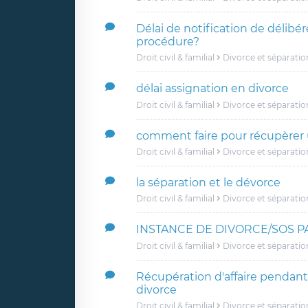
Délai de notification de délibér
procédure?
Droit civil & familial
Divorce et séparatio
délai assignation en divorce
Droit civil & familial
Divorce et séparatio
comment faire pour récupèrer
Droit civil & familial
Divorce et séparatio
la séparation et le dévorce
Droit civil & familial
Divorce et séparatio
INSTANCE DE DIVORCE/SOS P
Droit civil & familial
Divorce et séparatio
Récupération d'affaire pendant
divorce
Droit civil & familial
Divorce et séparatio