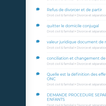
Refus de divorcer et de partir
Droit civil & familial
Divorce et séparatio
quitter le domicile conjugal
Droit civil & familial
Divorce et séparatio
valeur juridique document de n
Droit civil & familial
Divorce et séparatio
conciliation et changement de
Droit civil & familial
Divorce et séparatio
Quelle est la définition des ef
ONC
Droit civil & familial
Divorce et séparatio
DEMANDE PROCEDURE SEPAR
ENFANTS
Droit civil & familial
Divorce et séparatio