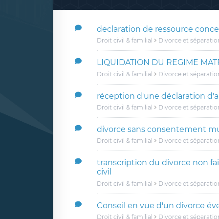
declaration de ressource conce
Droit civil & familial
Divorce et séparatio
LIQUIDATION DU REGIME MAT
Droit civil & familial
Divorce et séparatio
réception d'une déclaration d'
Droit civil & familial
Divorce et séparatio
divorce sans consentement mu
Droit civil & familial
Divorce et séparatio
transcription du divorce non fai
civil
Droit civil & familial
Divorce et séparatio
Conseil en vue d'un divorce év
Droit civil & familial
Divorce et séparatio