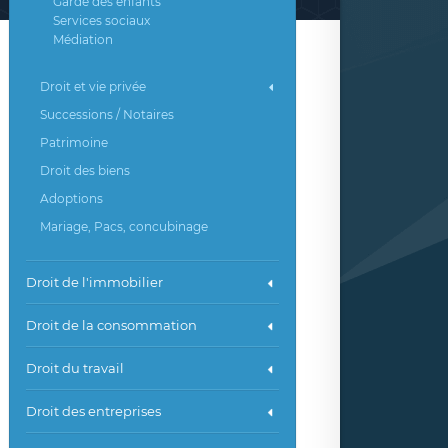
Garde des enfants
Services sociaux
Médiation
Droit et vie privée
Successions / Notaires
Patrimoine
Droit des biens
Adoptions
Mariage, Pacs, concubinage
Droit de l'immobilier
Droit de la consommation
Droit du travail
Droit des entreprises