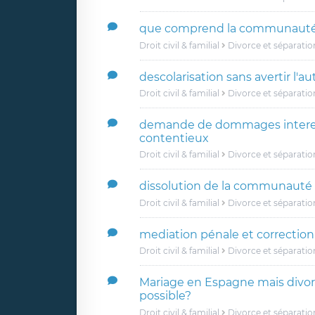
que comprend la communauté
Droit civil & familial
Divorce et séparatio
descolarisation sans avertir l'a
Droit civil & familial
Divorce et séparatio
demande de dommages interets
contentieux
Droit civil & familial
Divorce et séparatio
dissolution de la communauté
Droit civil & familial
Divorce et séparatio
mediation pénale et correction
Droit civil & familial
Divorce et séparatio
Mariage en Espagne mais divor
possible?
Droit civil & familial
Divorce et séparatio