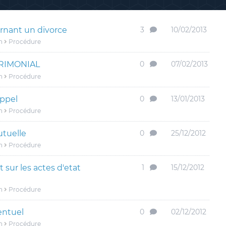
rnant un divorce
3
10/02/2013
n
Procédure
RIMONIAL
0
07/02/2013
n
Procédure
appel
0
13/01/2013
n
Procédure
tuelle
0
25/12/2012
n
Procédure
t sur les actes d'etat
1
15/12/2012
n
Procédure
entuel
0
02/12/2012
n
Procédure