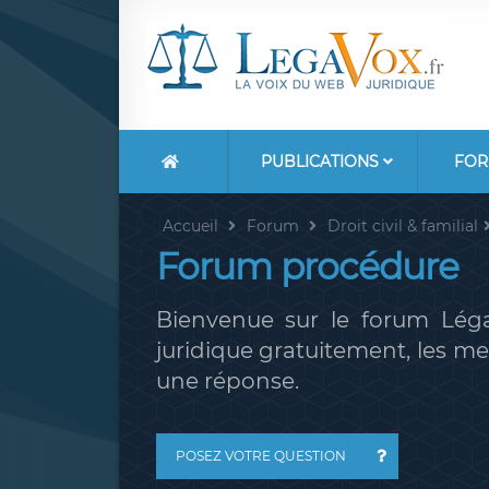
PUBLICATIONS
FOR
Accueil
Forum
Droit civil & familial
Forum procédure
Bienvenue sur le forum Léga
juridique gratuitement, les 
une réponse.
POSEZ VOTRE QUESTION