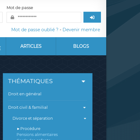
Mot de passe
Mot de passe oublié ?
-
Devenir membre
ARTICLES
BLOGS
E
THÉMATIQUES
Droit en général
Droit civil & familial
Divorce et séparation
Procédure
Pensions alimentaires