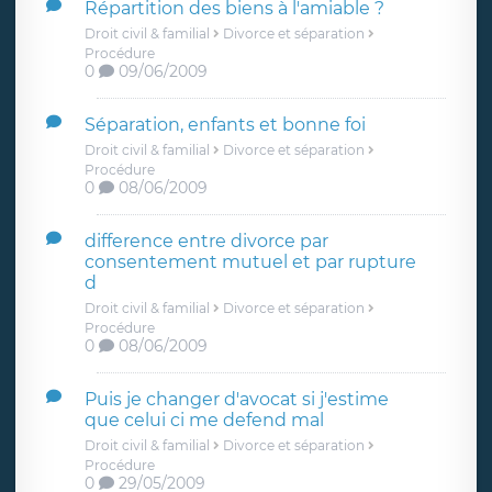
Répartition des biens à l'amiable ?
Droit civil & familial
Divorce et séparation
Procédure
0
09/06/2009
Séparation, enfants et bonne foi
Droit civil & familial
Divorce et séparation
Procédure
0
08/06/2009
difference entre divorce par
consentement mutuel et par rupture
d
Droit civil & familial
Divorce et séparation
Procédure
0
08/06/2009
Puis je changer d'avocat si j'estime
que celui ci me defend mal
Droit civil & familial
Divorce et séparation
Procédure
0
29/05/2009