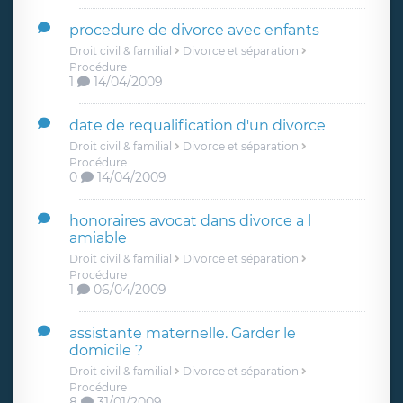
procedure de divorce avec enfants
Droit civil & familial
Divorce et séparation
Procédure
1
14/04/2009
date de requalification d'un divorce
Droit civil & familial
Divorce et séparation
Procédure
0
14/04/2009
honoraires avocat dans divorce a l
amiable
Droit civil & familial
Divorce et séparation
Procédure
1
06/04/2009
assistante maternelle. Garder le
domicile ?
Droit civil & familial
Divorce et séparation
Procédure
8
31/01/2009