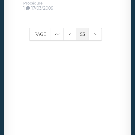
Procédure
1
17/03/2009
PAGE
<<
<
53
>