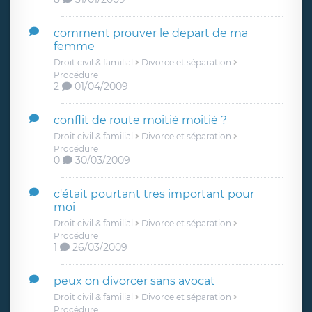
comment prouver le depart de ma
femme
Droit civil & familial
Divorce et séparation
Procédure
2
01/04/2009
conflit de route moitié moitié ?
Droit civil & familial
Divorce et séparation
Procédure
0
30/03/2009
c'était pourtant tres important pour
moi
Droit civil & familial
Divorce et séparation
Procédure
1
26/03/2009
peux on divorcer sans avocat
Droit civil & familial
Divorce et séparation
Procédure