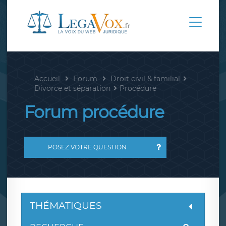
Accueil
Forum
Droit civil & familial
Divorce et séparation
Procédure
Forum procédure
POSEZ VOTRE QUESTION
THÉMATIQUES