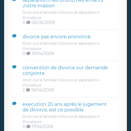
séparation:mes droits,mes enfants
,notre maison
Droit civil & familial
Divorce et séparation
Procédure
4
06/05/2009
divorce pas encore prononcé
Droit civil & familial
Divorce et séparation
Procédure
0
19/04/2009
convention de divorce sur demande
conjointe
Droit civil & familial
Divorce et séparation
Procédure
2
19/04/2009
execution 20 ans aprés le jugement
de divorce, est ce possible
Droit civil & familial
Divorce et séparation
Procédure
0
17/04/2009