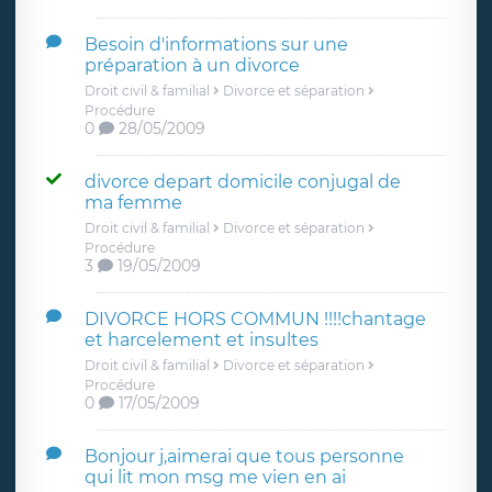
Besoin d'informations sur une
préparation à un divorce
Droit civil & familial
Divorce et séparation
Procédure
0
28/05/2009
divorce depart domicile conjugal de
ma femme
Droit civil & familial
Divorce et séparation
Procédure
3
19/05/2009
DIVORCE HORS COMMUN !!!!chantage
et harcelement et insultes
Droit civil & familial
Divorce et séparation
Procédure
0
17/05/2009
Bonjour j,aimerai que tous personne
qui lit mon msg me vien en ai