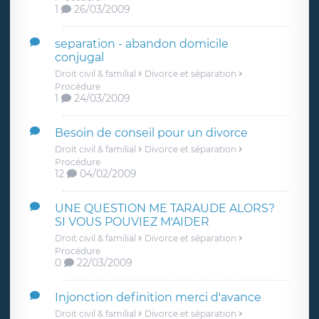
1
26/03/2009
separation - abandon domicile
conjugal
Droit civil & familial
Divorce et séparation
Procédure
1
24/03/2009
Besoin de conseil pour un divorce
Droit civil & familial
Divorce et séparation
Procédure
12
04/02/2009
UNE QUESTION ME TARAUDE ALORS?
SI VOUS POUVIEZ M'AIDER
Droit civil & familial
Divorce et séparation
Procédure
0
22/03/2009
Injonction definition merci d'avance
Droit civil & familial
Divorce et séparation