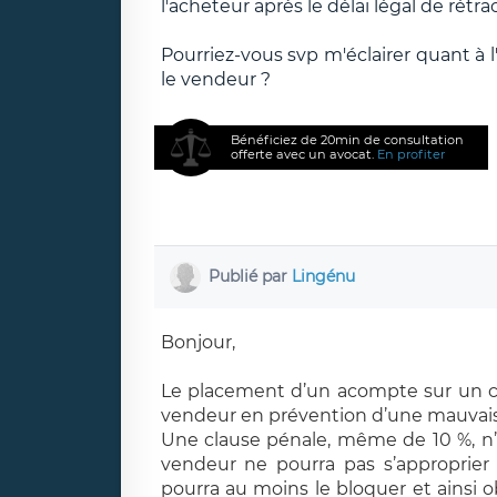
l'acheteur après le délai légal de rétr
Pourriez-vous svp m'éclairer quant à 
le vendeur ?
Bénéficiez de 20min de consultation
offerte avec un avocat.
En profiter
Publié par
Lingénu
B
onjour,
Le placement d’un acompte sur
u
n 
vendeur en
prévention d’une
mauvaise
Une clause pénale, même de 10 %, n’
vendeur ne pourra pas s’approprier
pourra au moins le bloquer et ainsi ob