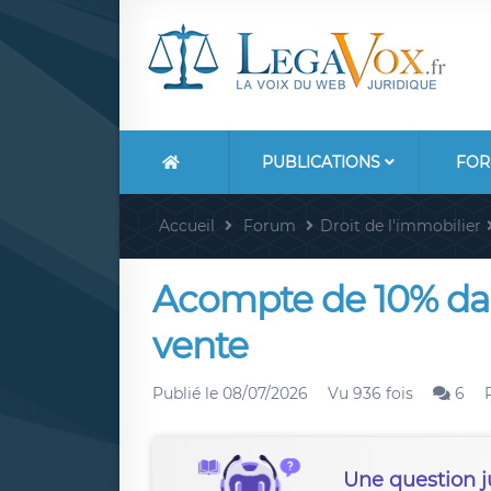
PUBLICATIONS
FOR
Accueil
Forum
Droit de l'immobilier
Acompte de 10% da
vente
Publié le
08/07/2026
Vu 936 fois
6
Une question j