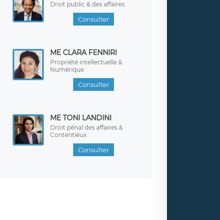
Droit public & des affaires
Consulter
ME CLARA FENNIRI
Propriété intellectuelle &
Numérique
Consulter
ME TONI LANDINI
Droit pénal des affaires &
Contentieux
Consulter