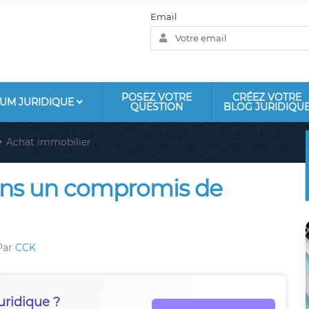
Email
POSEZ VOTRE
CRÉEZ VOTRE
UM JURIDIQUE
QUESTION
BLOG JURIDIQU
Achat immobilier
ns un compromis de
Par
CCK
uridique ?