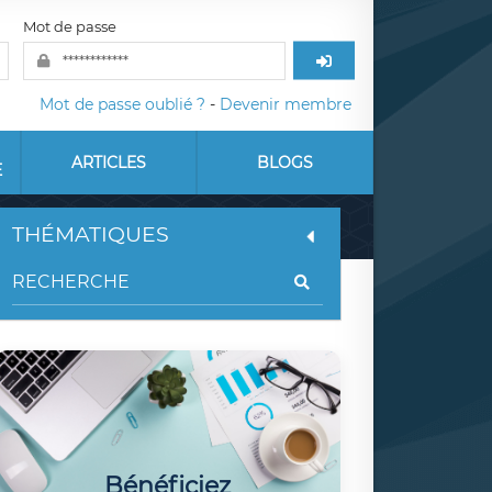
Mot de passe
Mot de passe oublié ?
-
Devenir membre
ARTICLES
BLOGS
E
THÉMATIQUES
Bénéficiez