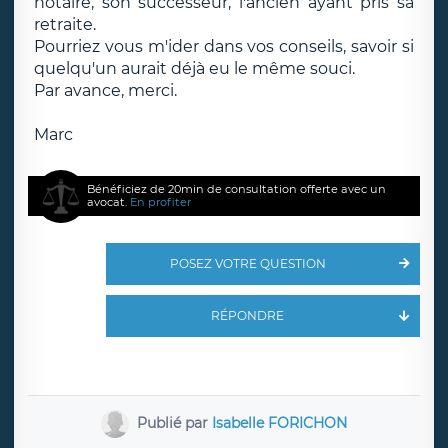
notaire, son succésseur, l'ancien ayant pris sa
retraite.
Pourriez vous m'ider dans vos conseils, savoir si
quelqu'un aurait déjà eu le même souci.
Par avance, merci.
Marc
Bénéficiez de 20min de consultation offerte avec un
avocat.
En profiter
POSEZ VOTRE QUESTION
RÉPONDRE
Publié par
Isabelle FORICHON