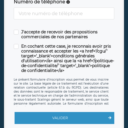
Numéro de téléphone
J'accepte de recevoir des propositions
commerciales de nos partenaires
En cochant cette case, je reconnais avoir pris
connaissance et accepter les <a href='/cgu/'
target='_blank'>conditions générales
d'utilisation</a> ainsi que la <a href='/politique-
de-confidentialite/' target='_blank'>politique
de confidentialite</a>
Le présent formulaire d’inscription vous permet de vous inscrire
sur le site. La base légale de ce traitement est l’exécution d’une
relation contractuelle (article 6.1.b du RGPD). Les destinataires
des données sont le responsable de traitement, le service client
et le service technique en charge de l’administration du service,
le sous-traitant Scalingo gérant le serveur web, ainsi que toute
personne légalement autorisée. Le formulaire d’inscription est
hébergé sur un serveur hébergé par Scalingo, basé en France et
offrant des
clauses de protection conformes au RGPD
. Les
données collectées sont conservées jusqu’à ce que l’Internaute
VALIDER
en sollicite la suppression, étant entendu que vous pouvez
demander la suppression de vos données et retirer votre
consentement à tout moment. Vous disposez également d’un