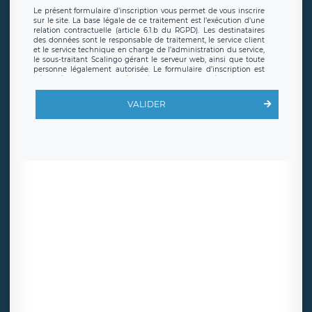
Le présent formulaire d’inscription vous permet de vous inscrire
sur le site. La base légale de ce traitement est l’exécution d’une
relation contractuelle (article 6.1.b du RGPD). Les destinataires
des données sont le responsable de traitement, le service client
et le service technique en charge de l’administration du service,
le sous-traitant Scalingo gérant le serveur web, ainsi que toute
personne légalement autorisée. Le formulaire d’inscription est
hébergé sur un serveur hébergé par Scalingo, basé en France et
offrant des
clauses de protection conformes au RGPD
. Les
données collectées sont conservées jusqu’à ce que l’Internaute
VALIDER
en sollicite la suppression, étant entendu que vous pouvez
demander la suppression de vos données et retirer votre
consentement à tout moment. Vous disposez également d’un
droit d’accès, de rectification ou de limitation du traitement
relatif à vos données à caractère personnel, ainsi que d’un droit à
la portabilité de vos données. Vous pouvez exercer ces droits
auprès du délégué à la protection des données de LÉGAVOX qui
exerce au siège social de LÉGAVOX et est joignable à l’adresse
mail suivante : donneespersonnelles@legavox.fr. Le responsable
de traitement est la société LÉGAVOX, sis 9 rue Léopold Sédar
Senghor, joignable à l’adresse mail :
responsabledetraitement@legavox.fr. Vous avez également le
droit d’introduire une réclamation auprès d’une autorité de
contrôle.