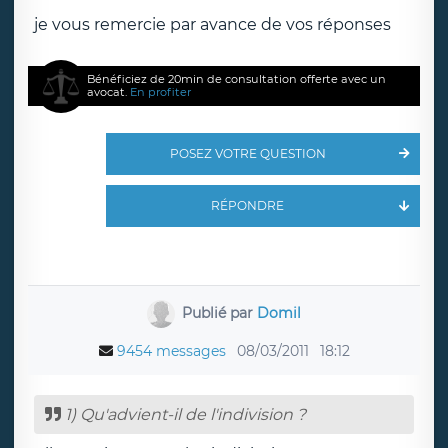
je vous remercie par avance de vos réponses
Bénéficiez de 20min de consultation offerte avec un
avocat.
En profiter
POSEZ VOTRE QUESTION
RÉPONDRE
Publié par
Domil
9454 messages
08/03/2011
18:12
1) Qu'advient-il de l'indivision ?