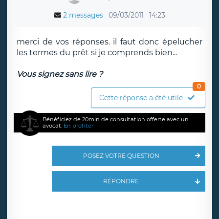
2 messages
09/03/2011
14:23
merci de vos réponses. il faut donc épelucher
les termes du prêt si je comprends bien...
Vous signez sans lire ?
0
Cette réponse a été utile
Bénéficiez de 20min de consultation offerte avec un
avocat.
En profiter
POSEZ VOTRE QUESTION
RÉPONDRE