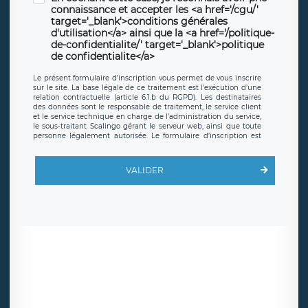
connaissance et accepter les <a href='/cgu/'
target='_blank'>conditions générales
d'utilisation</a> ainsi que la <a href='/politique-
de-confidentialite/' target='_blank'>politique
de confidentialite</a>
Le présent formulaire d’inscription vous permet de vous inscrire
sur le site. La base légale de ce traitement est l’exécution d’une
relation contractuelle (article 6.1.b du RGPD). Les destinataires
des données sont le responsable de traitement, le service client
et le service technique en charge de l’administration du service,
le sous-traitant Scalingo gérant le serveur web, ainsi que toute
personne légalement autorisée. Le formulaire d’inscription est
hébergé sur un serveur hébergé par Scalingo, basé en France et
offrant des
clauses de protection conformes au RGPD
. Les
données collectées sont conservées jusqu’à ce que l’Internaute
VALIDER
en sollicite la suppression, étant entendu que vous pouvez
demander la suppression de vos données et retirer votre
consentement à tout moment. Vous disposez également d’un
droit d’accès, de rectification ou de limitation du traitement
relatif à vos données à caractère personnel, ainsi que d’un droit à
la portabilité de vos données. Vous pouvez exercer ces droits
auprès du délégué à la protection des données de LÉGAVOX qui
exerce au siège social de LÉGAVOX et est joignable à l’adresse
mail suivante : donneespersonnelles@legavox.fr. Le responsable
de traitement est la société LÉGAVOX, sis 9 rue Léopold Sédar
Senghor, joignable à l’adresse mail :
responsabledetraitement@legavox.fr. Vous avez également le
droit d’introduire une réclamation auprès d’une autorité de
contrôle.