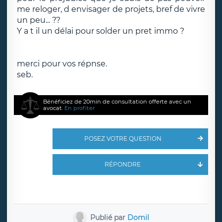
me reloger, d envisager de projets, bref de vivre
un peu... ??
Y a t il un délai pour solder un pret immo ?
merci pour vos répnse.
seb.
Bénéficiez de 20min de consultation offerte avec un
avocat.
En profiter
POSEZ VOTRE QUESTION
RÉPONDRE
Publié par
Domil