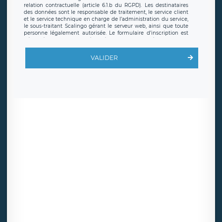
relation contractuelle (article 6.1.b du RGPD). Les destinataires
des données sont le responsable de traitement, le service client
et le service technique en charge de l’administration du service,
le sous-traitant Scalingo gérant le serveur web, ainsi que toute
personne légalement autorisée. Le formulaire d’inscription est
hébergé sur un serveur hébergé par Scalingo, basé en France et
offrant des
clauses de protection conformes au RGPD
. Les
données collectées sont conservées jusqu’à ce que l’Internaute
VALIDER
en sollicite la suppression, étant entendu que vous pouvez
demander la suppression de vos données et retirer votre
consentement à tout moment. Vous disposez également d’un
droit d’accès, de rectification ou de limitation du traitement
relatif à vos données à caractère personnel, ainsi que d’un droit à
la portabilité de vos données. Vous pouvez exercer ces droits
auprès du délégué à la protection des données de LÉGAVOX qui
exerce au siège social de LÉGAVOX et est joignable à l’adresse
mail suivante : donneespersonnelles@legavox.fr. Le responsable
de traitement est la société LÉGAVOX, sis 9 rue Léopold Sédar
Senghor, joignable à l’adresse mail :
responsabledetraitement@legavox.fr. Vous avez également le
droit d’introduire une réclamation auprès d’une autorité de
contrôle.