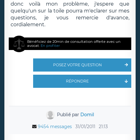
donc voilà mon problème, j'espere que
quelqu'un sur la toile pourra m'eclarer sur mes
questions, je vous remercie d'avance,
cordialement.
Bénéficiez de 20min de consultation offerte avec un
avocat.
En profiter
POSEZ VOTRE QUESTION
RÉPONDRE
Publié par
Domil
9454 messages
31/01/2011
21:13