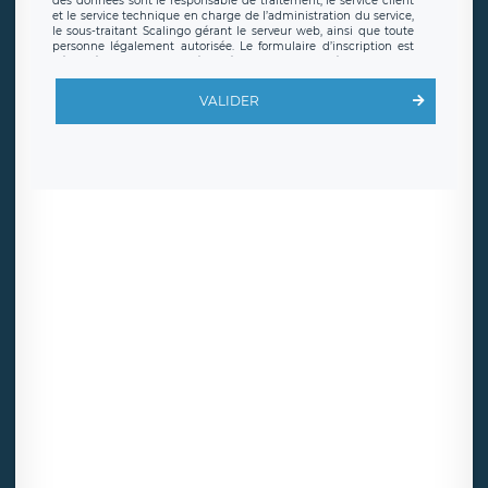
des données sont le responsable de traitement, le service client
et le service technique en charge de l’administration du service,
le sous-traitant Scalingo gérant le serveur web, ainsi que toute
personne légalement autorisée. Le formulaire d’inscription est
hébergé sur un serveur hébergé par Scalingo, basé en France et
offrant des
clauses de protection conformes au RGPD
. Les
données collectées sont conservées jusqu’à ce que l’Internaute
VALIDER
en sollicite la suppression, étant entendu que vous pouvez
demander la suppression de vos données et retirer votre
consentement à tout moment. Vous disposez également d’un
droit d’accès, de rectification ou de limitation du traitement
relatif à vos données à caractère personnel, ainsi que d’un droit à
la portabilité de vos données. Vous pouvez exercer ces droits
auprès du délégué à la protection des données de LÉGAVOX qui
exerce au siège social de LÉGAVOX et est joignable à l’adresse
mail suivante : donneespersonnelles@legavox.fr. Le responsable
de traitement est la société LÉGAVOX, sis 9 rue Léopold Sédar
Senghor, joignable à l’adresse mail :
responsabledetraitement@legavox.fr. Vous avez également le
droit d’introduire une réclamation auprès d’une autorité de
contrôle.