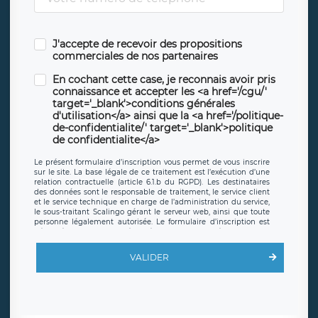
J'accepte de recevoir des propositions
commerciales de nos partenaires
En cochant cette case, je reconnais avoir pris
connaissance et accepter les <a href='/cgu/'
target='_blank'>conditions générales
d'utilisation</a> ainsi que la <a href='/politique-
de-confidentialite/' target='_blank'>politique
de confidentialite</a>
Le présent formulaire d’inscription vous permet de vous inscrire
sur le site. La base légale de ce traitement est l’exécution d’une
relation contractuelle (article 6.1.b du RGPD). Les destinataires
des données sont le responsable de traitement, le service client
et le service technique en charge de l’administration du service,
le sous-traitant Scalingo gérant le serveur web, ainsi que toute
personne légalement autorisée. Le formulaire d’inscription est
hébergé sur un serveur hébergé par Scalingo, basé en France et
offrant des
clauses de protection conformes au RGPD
. Les
données collectées sont conservées jusqu’à ce que l’Internaute
VALIDER
en sollicite la suppression, étant entendu que vous pouvez
demander la suppression de vos données et retirer votre
consentement à tout moment. Vous disposez également d’un
droit d’accès, de rectification ou de limitation du traitement
relatif à vos données à caractère personnel, ainsi que d’un droit à
la portabilité de vos données. Vous pouvez exercer ces droits