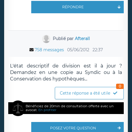
RÉPONDRE
Publié par
Afterall
758 messages
05/06/2012
22:37
L'état descriptif de division est il à jour ?
Demandez en une copie au Syndic ou à la
Conservation des hypothèques...
0
Cette réponse a été utile
Bénéficiez de 20min de consultation offerte avec un
avocat.
En profiter
POSEZ VOTRE QUESTION