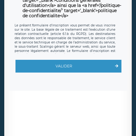
target='_blank'>conditions générales
d'utilisation</a> ainsi que la <a href='/politique-
de-confidentialite/' target='_blank'>politique
de confidentialite</a>
Le présent formulaire d’inscription vous permet de vous inscrire
sur le site. La base légale de ce traitement est l’exécution d’une
relation contractuelle (article 6.1.b du RGPD). Les destinataires
des données sont le responsable de traitement, le service client
et le service technique en charge de l’administration du service,
le sous-traitant Scalingo gérant le serveur web, ainsi que toute
personne légalement autorisée. Le formulaire d’inscription est
hébergé sur un serveur hébergé par Scalingo, basé en France et
offrant des
clauses de protection conformes au RGPD
. Les
données collectées sont conservées jusqu’à ce que l’Internaute
VALIDER
en sollicite la suppression, étant entendu que vous pouvez
demander la suppression de vos données et retirer votre
consentement à tout moment. Vous disposez également d’un
droit d’accès, de rectification ou de limitation du traitement
relatif à vos données à caractère personnel, ainsi que d’un droit à
la portabilité de vos données. Vous pouvez exercer ces droits
auprès du délégué à la protection des données de LÉGAVOX qui
exerce au siège social de LÉGAVOX et est joignable à l’adresse
mail suivante : donneespersonnelles@legavox.fr. Le responsable
de traitement est la société LÉGAVOX, sis 9 rue Léopold Sédar
Senghor, joignable à l’adresse mail :
responsabledetraitement@legavox.fr. Vous avez également le
droit d’introduire une réclamation auprès d’une autorité de
contrôle.