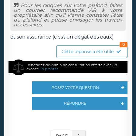
Pour les cloques sur votre plafond, faites
un courrier recommandé AR à votre
propriétaire afin qu'il vienne constater l'état
du plafond et puisse envisager les travaux
nécessaires.
et son assurance (c'est un dégat des eaux)
0
Cette réponse a été utile
Bénéficiez de 20min de consultation offerte avec un
avocat.
En profiter
POSEZ VOTRE QUESTION
RÉPONDRE