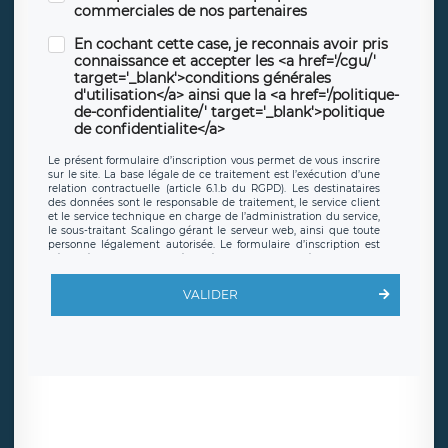
commerciales de nos partenaires
En cochant cette case, je reconnais avoir pris
connaissance et accepter les <a href='/cgu/'
target='_blank'>conditions générales
d'utilisation</a> ainsi que la <a href='/politique-
de-confidentialite/' target='_blank'>politique
de confidentialite</a>
Le présent formulaire d’inscription vous permet de vous inscrire
sur le site. La base légale de ce traitement est l’exécution d’une
relation contractuelle (article 6.1.b du RGPD). Les destinataires
des données sont le responsable de traitement, le service client
et le service technique en charge de l’administration du service,
le sous-traitant Scalingo gérant le serveur web, ainsi que toute
personne légalement autorisée. Le formulaire d’inscription est
hébergé sur un serveur hébergé par Scalingo, basé en France et
offrant des
clauses de protection conformes au RGPD
. Les
données collectées sont conservées jusqu’à ce que l’Internaute
VALIDER
en sollicite la suppression, étant entendu que vous pouvez
demander la suppression de vos données et retirer votre
consentement à tout moment. Vous disposez également d’un
droit d’accès, de rectification ou de limitation du traitement
relatif à vos données à caractère personnel, ainsi que d’un droit à
la portabilité de vos données. Vous pouvez exercer ces droits
auprès du délégué à la protection des données de LÉGAVOX qui
exerce au siège social de LÉGAVOX et est joignable à l’adresse
mail suivante : donneespersonnelles@legavox.fr. Le responsable
de traitement est la société LÉGAVOX, sis 9 rue Léopold Sédar
Senghor, joignable à l’adresse mail :