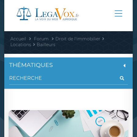
Accueil
Forum
Droit de l'immobilier
Locations
Bailleurs
THÉMATIQUES