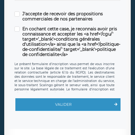
J'accepte de recevoir des propositions
commerciales de nos partenaires
En cochant cette case, je reconnais avoir pris
connaissance et accepter les <a href='/cgu/'
target='_blank'>conditions générales
d'utilisation</a> ainsi que la <a href='/politique-
de-confidentialite/' target='_blank'>politique
de confidentialite</a>
Le présent formulaire d’inscription vous permet de vous inscrire
sur le site. La base légale de ce traitement est l’exécution d’une
relation contractuelle (article 6.1.b du RGPD). Les destinataires
des données sont le responsable de traitement, le service client
et le service technique en charge de l’administration du service,
le sous-traitant Scalingo gérant le serveur web, ainsi que toute
personne légalement autorisée. Le formulaire d’inscription est
hébergé sur un serveur hébergé par Scalingo, basé en France et
offrant des
clauses de protection conformes au RGPD
. Les
données collectées sont conservées jusqu’à ce que l’Internaute
VALIDER
en sollicite la suppression, étant entendu que vous pouvez
demander la suppression de vos données et retirer votre
consentement à tout moment. Vous disposez également d’un
droit d’accès, de rectification ou de limitation du traitement
relatif à vos données à caractère personnel, ainsi que d’un droit à
la portabilité de vos données. Vous pouvez exercer ces droits
auprès du délégué à la protection des données de LÉGAVOX qui