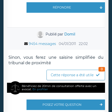
RÉPONDRE
Publié par
Domil
9454 messages
04/01/2011
22:02
Sinon, vous ferez une saisine simplifiée du
tribunal de proximité
0
Cette réponse a été utile
Bénéficiez de 20min de consultation offerte avec un
avocat.
En profiter
POSEZ VOTRE QUESTION