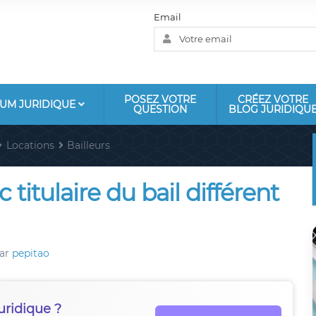
Email
POSEZ VOTRE
CRÉEZ VOTRE
UM JURIDIQUE
QUESTION
BLOG JURIDIQU
Locations
Bailleurs
titulaire du bail différent
ar
pepitao
uridique ?