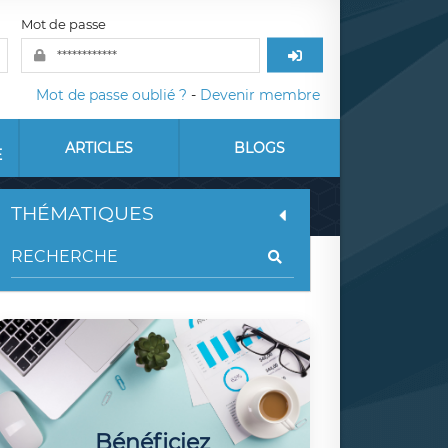
Mot de passe
Mot de passe oublié ?
-
Devenir membre
ARTICLES
BLOGS
E
THÉMATIQUES
Bénéficiez