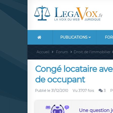
PUBLICATIONS
FOR
Accueil
Forum
Droit de l'immobilier
Congé locataire avec 
de occupant
Publié le
31/12/2010
Vu 3707 fois
3
P
Une question j