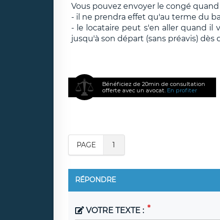
Vous pouvez envoyer le congé quand
- il ne prendra effet qu'au terme du ba
- le locataire peut s'en aller quand i
jusqu'à son départ (sans préavis) dès q
Bénéficiez de 20min de consultation
offerte avec un avocat.
En profiter
PAGE
1
RÉPONDRE
VOTRE TEXTE :