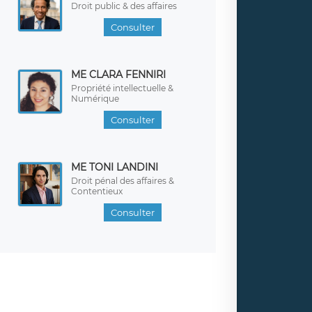
Droit public & des affaires
Consulter
ME CLARA FENNIRI
Propriété intellectuelle &
Numérique
Consulter
ME TONI LANDINI
Droit pénal des affaires &
Contentieux
Consulter