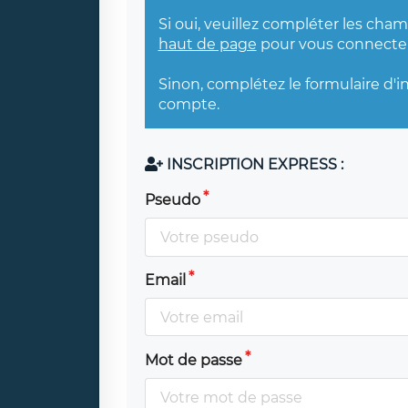
Si oui, veuillez compléter les cha
haut de page
pour vous connecter
Sinon, complétez le formulaire d'i
compte.
INSCRIPTION EXPRESS :
Pseudo
Email
Mot de passe