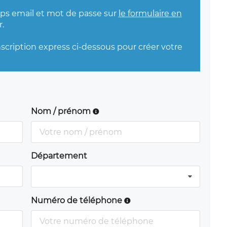
mps email et mot de passe sur
le formulaire en
.
nscription express ci-dessous pour créer votre
Nom / prénom
Département
Numéro de téléphone