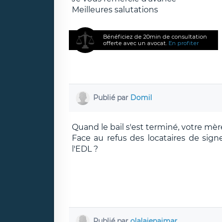
Meilleures salutations
Bénéficiez de 20min de consultation
offerte avec un avocat.
En profiter
Publié par
Domil
Quand le bail s'est terminé, votre mèr
Face au refus des locataires de sign
l'EDL ?
Publié par
olalajenaimar