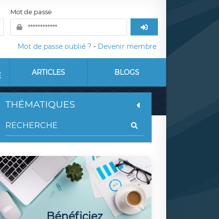
Mot de passe
Mot de passe oublié ?
-
Devenir membre
ARTICLES
BLOGS
E
THÉMATIQUES
Bénéficiez