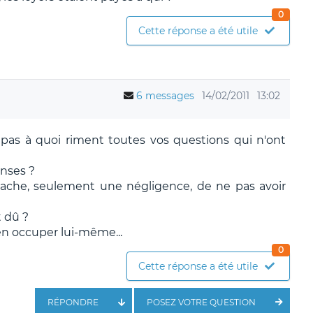
0
Cette réponse a été utile
6 messages
14/02/2011
13:02
pas à quoi riment toutes vos questions qui n'ont
onses ?
e sache, seulement une négligence, de ne pas avoir
t dû ?
'en occuper lui-même...
0
Cette réponse a été utile
RÉPONDRE
POSEZ VOTRE QUESTION