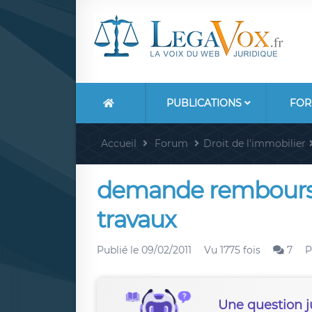
PUBLICATIONS
FOR
Accueil
Forum
Droit de l'immobilier
demande rembours
travaux
Publié le
09/02/2011
Vu 1775 fois
7
P
Une question j