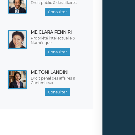
Droit public & des affaires
Consulter
ME CLARA FENNIRI
Propriété intellectuelle &
Numérique
Consulter
ME TONI LANDINI
Droit pénal des affaires &
Contentieux
Consulter