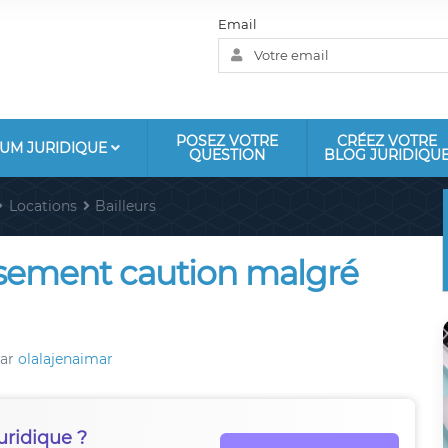
Email
POSEZ VOTRE
CRÉEZ VOTRE
UM JURIDIQUE
QUESTION
BLOG JURIDIQU
Locations
Bailleurs
ement caution malgré
ar
olalajenaimar
uridique ?