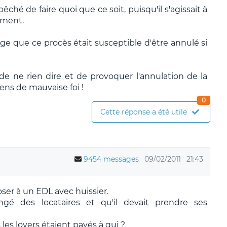
ché de faire quoi que ce soit, puisqu'il s'agissait à
ement.
juge que ce procès était susceptible d'être annulé si
de ne rien dire et de provoquer l'annulation de la
gens de mauvaise foi !
0
Cette réponse a été utile
9454 messages
09/02/2011
21:43
ser à un EDL avec huissier.
ngé des locataires et qu'il devait prendre ses
 les loyers étaient payés à qui ?