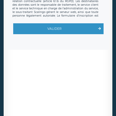
relation contractuelle (article 6.1.b du RGPD). Les destinataires
des données sont le responsable de traitement, le service client
et le service technique en charge de l’administration du service,
le sous-traitant Scalingo gérant le serveur web, ainsi que toute
personne légalement autorisée. Le formulaire d’inscription est
hébergé sur un serveur hébergé par Scalingo, basé en France et
offrant des
clauses de protection conformes au RGPD
. Les
données collectées sont conservées jusqu’à ce que l’Internaute
VALIDER
en sollicite la suppression, étant entendu que vous pouvez
demander la suppression de vos données et retirer votre
consentement à tout moment. Vous disposez également d’un
droit d’accès, de rectification ou de limitation du traitement
relatif à vos données à caractère personnel, ainsi que d’un droit à
la portabilité de vos données. Vous pouvez exercer ces droits
auprès du délégué à la protection des données de LÉGAVOX qui
exerce au siège social de LÉGAVOX et est joignable à l’adresse
mail suivante : donneespersonnelles@legavox.fr. Le responsable
de traitement est la société LÉGAVOX, sis 9 rue Léopold Sédar
Senghor, joignable à l’adresse mail :
responsabledetraitement@legavox.fr. Vous avez également le
droit d’introduire une réclamation auprès d’une autorité de
contrôle.