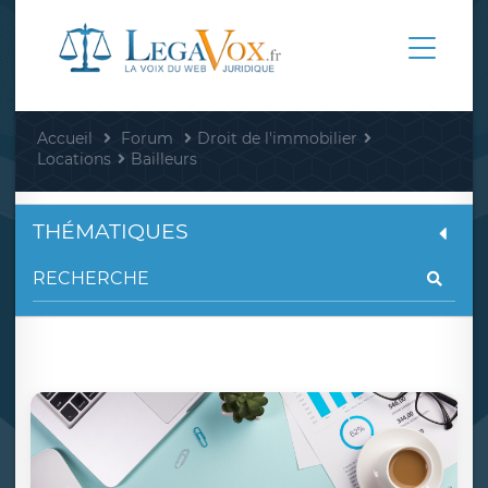
Accueil
Forum
Droit de l'immobilier
Locations
Bailleurs
THÉMATIQUES