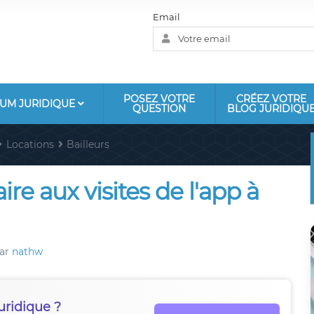
Email
POSEZ VOTRE
CRÉEZ VOTRE
UM JURIDIQUE
QUESTION
BLOG JURIDIQU
Locations
Bailleurs
ire aux visites de l'app à
ar
nathw
uridique ?