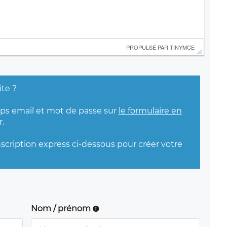
 PROPULSÉ PAR 
TINYMCE
ite ?
mps email et mot de passe sur
le formulaire en
.
nscription express ci-dessous pour créer votre
Nom / prénom