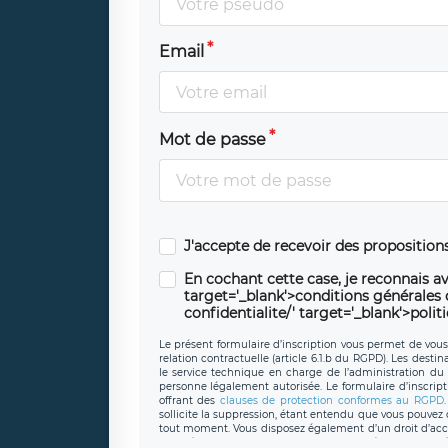
Email
Mot de passe
J'accepte de recevoir des propositio
En cochant cette case, je reconnais av
target='_blank'>conditions générales d'
confidentialite/' target='_blank'>polit
Le présent formulaire d’inscription vous permet de vous i
relation contractuelle (article 6.1.b du RGPD). Les desti
le service technique en charge de l’administration du s
personne légalement autorisée. Le formulaire d’inscrip
offrant des
clauses de protection conformes au RGPD
sollicite la suppression, étant entendu que vous pouve
tout moment. Vous disposez également d’un droit d’accès
caractère personnel, ainsi que d’un droit à la portabil