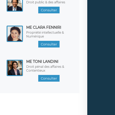
Droit public & des affaires
Consulter
ME CLARA FENNIRI
Propriété intellectuelle &
Numérique
Consulter
ME TONI LANDINI
Droit pénal des affaires &
Contentieux
Consulter