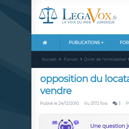
PUBLICATIONS
FOR
Accueil
Forum
Droit de l'immobilier
opposition du locata
vendre
Publié le
24/12/2010
Vu 3172 fois
3
P
Une question j