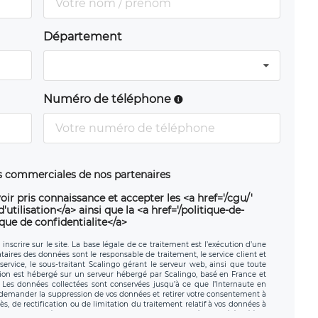
Département
Numéro de téléphone
ns commerciales de nos partenaires
oir pris connaissance et accepter les <a href='/cgu/'
utilisation</a> ainsi que la <a href='/politique-de-
ique de confidentialite</a>
nscrire sur le site. La base légale de ce traitement est l’exécution d’une
nataires des données sont le responsable de traitement, le service client et
ervice, le sous-traitant Scalingo gérant le serveur web, ainsi que toute
tion est hébergé sur un serveur hébergé par Scalingo, basé en France et
. Les données collectées sont conservées jusqu’à ce que l’Internaute en
z demander la suppression de vos données et retirer votre consentement à
, de rectification ou de limitation du traitement relatif à vos données à
ité de vos données. Vous pouvez exercer ces droits auprès du délégué à la