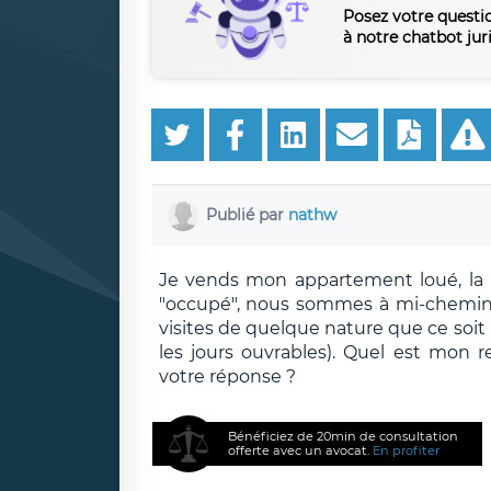
Posez votre questi
à notre chatbot jur
Publié par
nathw
Je vends mon appartement loué, la 
"occupé", nous sommes à mi-chemin d
visites de quelque nature que ce soit 
les jours ouvrables). Quel est mon 
votre réponse ?
Bénéficiez de 20min de consultation
offerte avec un avocat.
En profiter