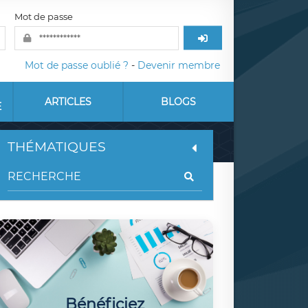
Mot de passe
Mot de passe oublié ?
-
Devenir membre
ARTICLES
BLOGS
E
THÉMATIQUES
Bénéficiez