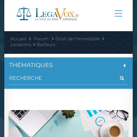
Accueil
Forum
Droit de l'immobilier
Locations
Bailleurs
THÉMATIQUES