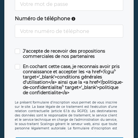
Numéro de téléphone
J'accepte de recevoir des propositions
commerciales de nos partenaires
En cochant cette case, je reconnais avoir pris
connaissance et accepter les <a href='/cgu/'
target='_blank'>conditions générales
d'utilisation</a> ainsi que la <a href='/politique-
de-confidentialite/' target='_blank'>politique
de confidentialite</a>
Le présent formulaire d’inscription vous permet de vous inscrire
sur le site. La base légale de ce traitement est l’exécution d’une
relation contractuelle (article 6.1.b du RGPD). Les destinataires
des données sont le responsable de traitement, le service client
et le service technique en charge de l’administration du service,
le sous-traitant Scalingo gérant le serveur web, ainsi que toute
personne légalement autorisée. Le formulaire d’inscription est
hébergé sur un serveur hébergé par Scalingo, basé en France et
offrant des
clauses de protection conformes au RGPD
. Les