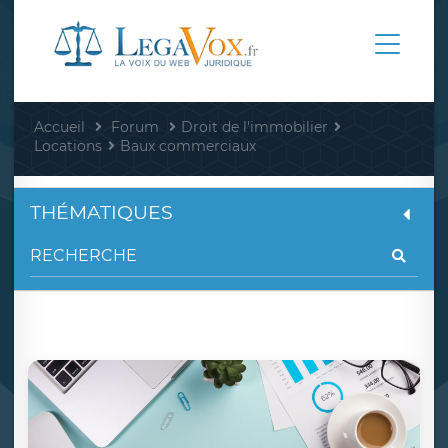
Accueil
Forum
Droit de l'immobilier
Locations
Baux commerciaux
THÉMATIQUES