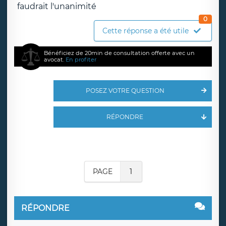
faudrait l'unanimité
0
Cette réponse a été utile
Bénéficiez de 20min de consultation offerte avec un
avocat.
En profiter
POSEZ VOTRE QUESTION
RÉPONDRE
PAGE
1
RÉPONDRE