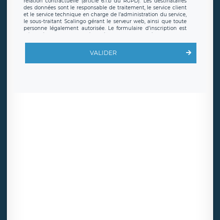
relation contractuelle (article 6.1.b du RGPD). Les destinataires
des données sont le responsable de traitement, le service client
et le service technique en charge de l’administration du service,
le sous-traitant Scalingo gérant le serveur web, ainsi que toute
personne légalement autorisée. Le formulaire d’inscription est
hébergé sur un serveur hébergé par Scalingo, basé en France et
offrant des
clauses de protection conformes au RGPD
. Les
données collectées sont conservées jusqu’à ce que l’Internaute
VALIDER
en sollicite la suppression, étant entendu que vous pouvez
demander la suppression de vos données et retirer votre
consentement à tout moment. Vous disposez également d’un
droit d’accès, de rectification ou de limitation du traitement
relatif à vos données à caractère personnel, ainsi que d’un droit à
la portabilité de vos données. Vous pouvez exercer ces droits
auprès du délégué à la protection des données de LÉGAVOX qui
exerce au siège social de LÉGAVOX et est joignable à l’adresse
mail suivante : donneespersonnelles@legavox.fr. Le responsable
de traitement est la société LÉGAVOX, sis 9 rue Léopold Sédar
Senghor, joignable à l’adresse mail :
responsabledetraitement@legavox.fr. Vous avez également le
droit d’introduire une réclamation auprès d’une autorité de
contrôle.