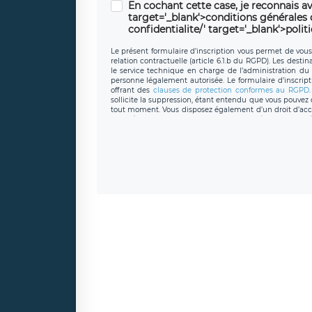
En cochant cette case, je reconnais av
target='_blank'>conditions générales d'
confidentialite/' target='_blank'>polit
Le présent formulaire d’inscription vous permet de vous i
relation contractuelle (article 6.1.b du RGPD). Les desti
le service technique en charge de l’administration du s
personne légalement autorisée. Le formulaire d’inscrip
offrant des
clauses de protection conformes au RGPD
sollicite la suppression, étant entendu que vous pouve
tout moment. Vous disposez également d’un droit d’accès
caractère personnel, ainsi que d’un droit à la portabil
protection des données de LÉGAVOX qui exerce au si
donneespersonnelles@legavox.fr. Le responsable de 
joignable à l’adresse mail : responsabledetraitement@
auprès d’une autorité de contrôle.