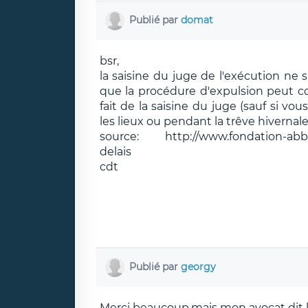
Publié par
domat
bsr,
la saisine du juge de l'exécution ne 
que la procédure d'expulsion peut co
fait de la saisine du juge (sauf si 
les lieux ou pendant la trêve hivernale
source: http://www.fondation-abbe-p
delais
cdt
Publié par
georgy
Merci beaucoup,mais mon avocat dit 