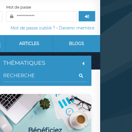
Mot de passe
Mot de passe oublié ?
-
Devenir membre
ARTICLES
BLOGS
E
THÉMATIQUES
Bénéficiez