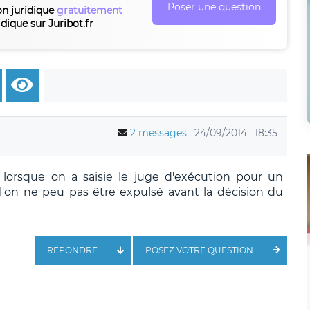
Poser une question
on juridique
gratuitement
idique sur Juribot.fr
2 messages
24/09/2014
18:35
i lorsque on a saisie le juge d'exécution pour un
'on ne peu pas être expulsé avant la décision du
RÉPONDRE
POSEZ VOTRE QUESTION