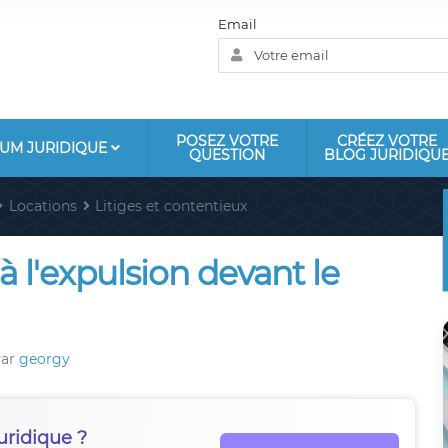
Email
POSEZ VOTRE
CRÉEZ VOTRE
UM JURIDIQUE
QUESTION
BLOG JURIDIQU
Locations
Litiges et contentieux
 l'expulsion devant le
ar
georgy
uridique ?