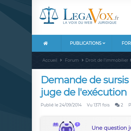
PUBLICATIONS
FOR
Accueil
Forum
Droit de l'immobilier
Demande de sursis à
juge de l'exécution
Publié le
24/09/2014
Vu 1371 fois
2
P
Une question j