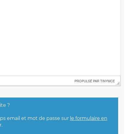
 PROPULSÉ PAR 
TINYMCE
ite ?
mps email et mot de passe sur
le formulaire en
.