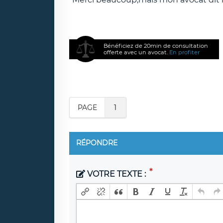
Bénéficiez de 20min de consultation
offerte avec un avocat.
En profiter
PAGE
1
RÉPONDRE
VOTRE TEXTE :