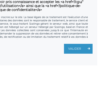
oir pris connaissance et accepter les <a href='/cgu/'
utilisation</a> ainsi que la <a href='/politique-de-
ique de confidentialite</a>
nscrire sur le site. La base légale de ce traitement est l’exécution d’une
nataires des données sont le responsable de traitement, le service client et
ervice, le sous-traitant Scalingo gérant le serveur web, ainsi que toute
tion est hébergé sur un serveur hébergé par Scalingo, basé en France et
. Les données collectées sont conservées jusqu’à ce que l’Internaute en
z demander la suppression de vos données et retirer votre consentement à
, de rectification ou de limitation du traitement relatif à vos données à
ité de vos données. Vous pouvez exercer ces droits auprès du délégué à la
ège social de LÉGAVOX et est joignable à l’adresse mail suivante :
traitement est la société LÉGAVOX, sis 9 rue Léopold Sédar Senghor,
VALIDER
legavox.fr. Vous avez également le droit d’introduire une réclamation