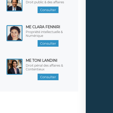
Droit public & des affaires
Consulter
ME CLARA FENNIRI
Propriété intellectuelle &
Numérique
Consulter
ME TONI LANDINI
Droit pénal des affaires &
Contentieux
Consulter