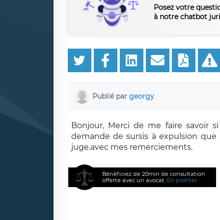
Posez votre questi
à notre chatbot jur
Publié par
georgy
Bonjour, Merci de me faire savoir s
demande de sursis à expulsion que l
juge.avec mes remerciements.
Bénéficiez de 20min de consultation
offerte avec un avocat.
En profiter