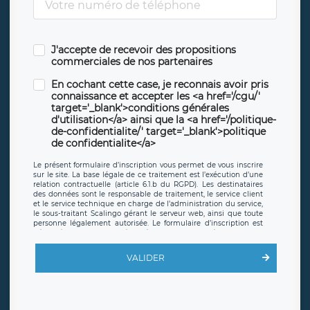
J'accepte de recevoir des propositions
commerciales de nos partenaires
En cochant cette case, je reconnais avoir pris
connaissance et accepter les <a href='/cgu/'
target='_blank'>conditions générales
d'utilisation</a> ainsi que la <a href='/politique-
de-confidentialite/' target='_blank'>politique
de confidentialite</a>
Le présent formulaire d’inscription vous permet de vous inscrire
sur le site. La base légale de ce traitement est l’exécution d’une
relation contractuelle (article 6.1.b du RGPD). Les destinataires
des données sont le responsable de traitement, le service client
et le service technique en charge de l’administration du service,
le sous-traitant Scalingo gérant le serveur web, ainsi que toute
personne légalement autorisée. Le formulaire d’inscription est
hébergé sur un serveur hébergé par Scalingo, basé en France et
offrant des
clauses de protection conformes au RGPD
. Les
données collectées sont conservées jusqu’à ce que l’Internaute
VALIDER
en sollicite la suppression, étant entendu que vous pouvez
demander la suppression de vos données et retirer votre
consentement à tout moment. Vous disposez également d’un
droit d’accès, de rectification ou de limitation du traitement
relatif à vos données à caractère personnel, ainsi que d’un droit à