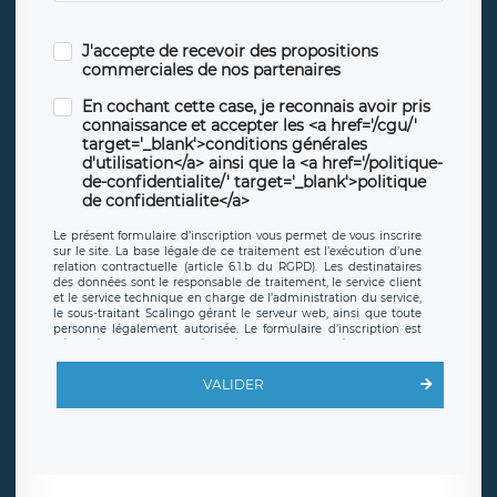
J'accepte de recevoir des propositions
commerciales de nos partenaires
En cochant cette case, je reconnais avoir pris
connaissance et accepter les <a href='/cgu/'
target='_blank'>conditions générales
d'utilisation</a> ainsi que la <a href='/politique-
de-confidentialite/' target='_blank'>politique
de confidentialite</a>
Le présent formulaire d’inscription vous permet de vous inscrire
sur le site. La base légale de ce traitement est l’exécution d’une
relation contractuelle (article 6.1.b du RGPD). Les destinataires
des données sont le responsable de traitement, le service client
et le service technique en charge de l’administration du service,
le sous-traitant Scalingo gérant le serveur web, ainsi que toute
personne légalement autorisée. Le formulaire d’inscription est
hébergé sur un serveur hébergé par Scalingo, basé en France et
offrant des
clauses de protection conformes au RGPD
. Les
données collectées sont conservées jusqu’à ce que l’Internaute
VALIDER
en sollicite la suppression, étant entendu que vous pouvez
demander la suppression de vos données et retirer votre
consentement à tout moment. Vous disposez également d’un
droit d’accès, de rectification ou de limitation du traitement
relatif à vos données à caractère personnel, ainsi que d’un droit à
la portabilité de vos données. Vous pouvez exercer ces droits
auprès du délégué à la protection des données de LÉGAVOX qui