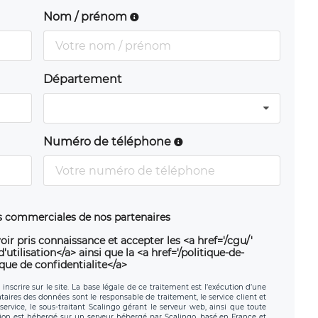
Nom / prénom
Département
Numéro de téléphone
ns commerciales de nos partenaires
oir pris connaissance et accepter les <a href='/cgu/'
utilisation</a> ainsi que la <a href='/politique-de-
ique de confidentialite</a>
nscrire sur le site. La base légale de ce traitement est l’exécution d’une
nataires des données sont le responsable de traitement, le service client et
ervice, le sous-traitant Scalingo gérant le serveur web, ainsi que toute
tion est hébergé sur un serveur hébergé par Scalingo, basé en France et