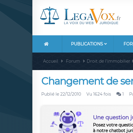
PUBLICATIONS
FOR
Accueil
Forum
Droit de l'immobilier
Changement de serr
Publié le
22/12/2010
Vu 1624 fois
1
P
Une question j
Posez votre questi
à notre chatbot jur