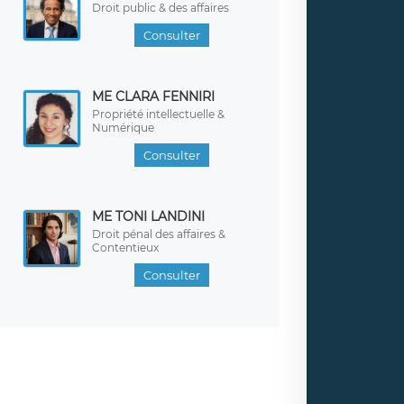
Droit public & des affaires
Consulter
ME CLARA FENNIRI
Propriété intellectuelle &
Numérique
Consulter
ME TONI LANDINI
Droit pénal des affaires &
Contentieux
Consulter