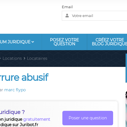
Email
POSEZ VOTRE
CRÉEZ VOTRE
UM JURIDIQUE
QUESTION
BLOG JURIDIQU
Locations
Locataires
ure abusif
ar
marc flypo
uridique ?
Poser une question
on juridique
gratuitement
idique sur Juribot.fr