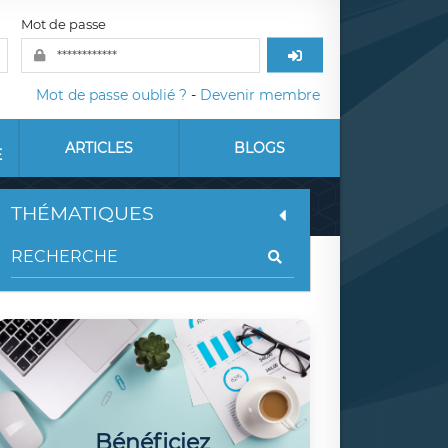
Mot de passe
Mot de passe oublié ?
-
Devenir membre
ARTICLES
BLOGS
E
THÉMATIQUES
Bénéficiez