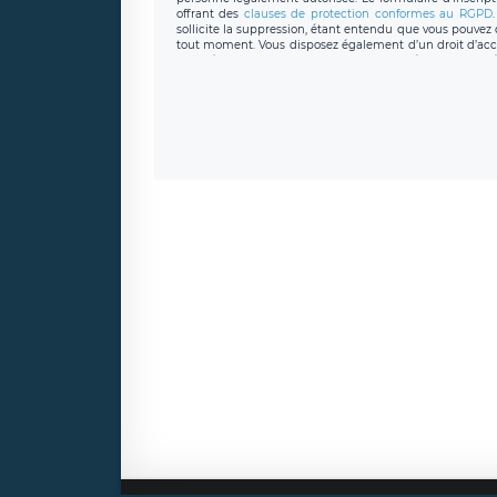
offrant des
clauses de protection conformes au RGPD
sollicite la suppression, étant entendu que vous pouve
tout moment. Vous disposez également d’un droit d’accès
caractère personnel, ainsi que d’un droit à la portabil
protection des données de LÉGAVOX qui exerce au si
donneespersonnelles@legavox.fr. Le responsable de 
joignable à l’adresse mail : responsabledetraitement@
auprès d’une autorité de contrôle.