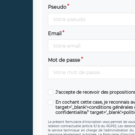
Pseudo
Email
Mot de passe
J'accepte de recevoir des propositio
En cochant cette case, je reconnais av
target='_blank'>conditions générales d'
confidentialite/' target='_blank'>polit
Le présent formulaire d’inscription vous permet de vous i
relation contractuelle (article 6.1.b du RGPD). Les desti
le service technique en charge de l’administration du s
personne légalement autorisée. Le formulaire d’inscrip