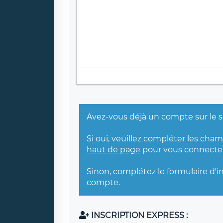
Avez-vous déjà un compte sur le s
Si oui, veuillez compléter les cha
haut de page
pour vous connecter
Sinon, complétez le formulaire d'i
compte.
INSCRIPTION EXPRESS :