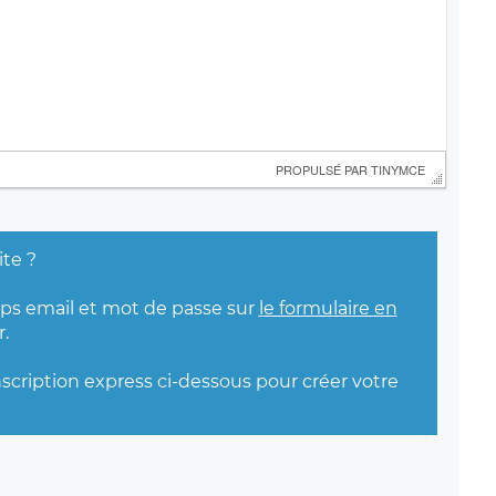
 PROPULSÉ PAR 
TINYMCE
ite ?
mps email et mot de passe sur
le formulaire en
.
nscription express ci-dessous pour créer votre