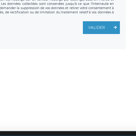
. Les données collectées sont conservées jusqu’à ce que l’Internaute en
z demander la suppression de vos données et retirer votre consentement à
, de rectification ou de limitation du traitement relatif à vos données à
ité de vos données. Vous pouvez exercer ces droits auprès du délégué à la
ège social de LÉGAVOX et est joignable à l’adresse mail suivante :
traitement est la société LÉGAVOX, sis 9 rue Léopold Sédar Senghor,
VALIDER
legavox.fr. Vous avez également le droit d’introduire une réclamation