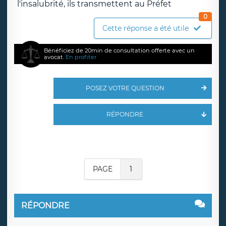
l'insalubrité, ils transmettent au Préfet
0
Cette réponse a été utile
Bénéficiez de 20min de consultation offerte avec un
avocat.
En profiter
POSEZ VOTRE QUESTION
RÉPONDRE
PAGE
1
RÉPONDRE