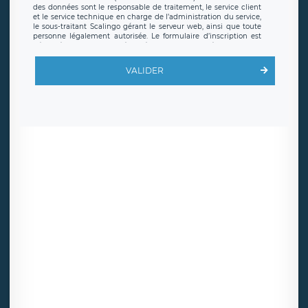
des données sont le responsable de traitement, le service client
et le service technique en charge de l’administration du service,
le sous-traitant Scalingo gérant le serveur web, ainsi que toute
personne légalement autorisée. Le formulaire d’inscription est
hébergé sur un serveur hébergé par Scalingo, basé en France et
offrant des
clauses de protection conformes au RGPD
. Les
données collectées sont conservées jusqu’à ce que l’Internaute
VALIDER
en sollicite la suppression, étant entendu que vous pouvez
demander la suppression de vos données et retirer votre
consentement à tout moment. Vous disposez également d’un
droit d’accès, de rectification ou de limitation du traitement
relatif à vos données à caractère personnel, ainsi que d’un droit à
la portabilité de vos données. Vous pouvez exercer ces droits
auprès du délégué à la protection des données de LÉGAVOX qui
exerce au siège social de LÉGAVOX et est joignable à l’adresse
mail suivante : donneespersonnelles@legavox.fr. Le responsable
de traitement est la société LÉGAVOX, sis 9 rue Léopold Sédar
Senghor, joignable à l’adresse mail :
responsabledetraitement@legavox.fr. Vous avez également le
droit d’introduire une réclamation auprès d’une autorité de
contrôle.