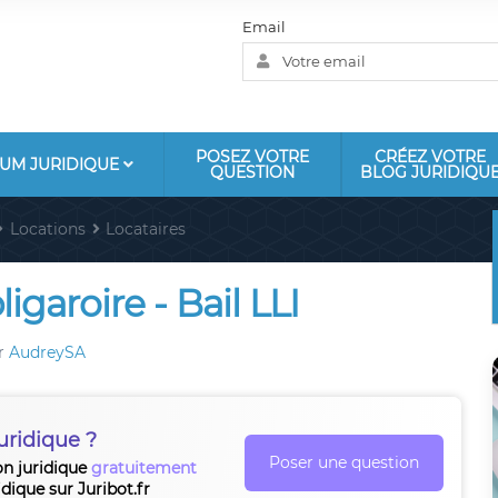
Email
POSEZ VOTRE
CRÉEZ VOTRE
UM JURIDIQUE
QUESTION
BLOG JURIDIQU
Locations
Locataires
igaroire - Bail LLI
r
AudreySA
uridique ?
Poser une question
on juridique
gratuitement
idique sur Juribot.fr