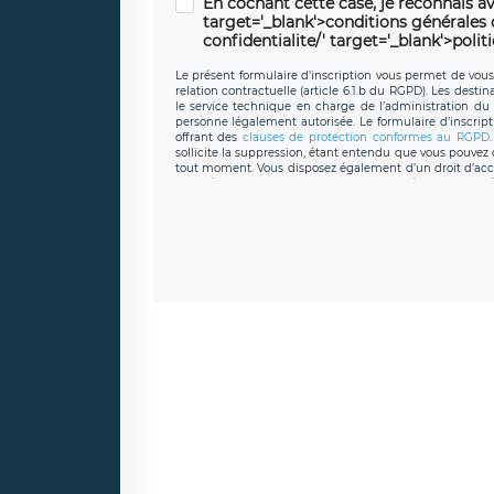
En cochant cette case, je reconnais av
target='_blank'>conditions générales d'
confidentialite/' target='_blank'>polit
Le présent formulaire d’inscription vous permet de vous i
relation contractuelle (article 6.1.b du RGPD). Les desti
le service technique en charge de l’administration du s
personne légalement autorisée. Le formulaire d’inscrip
offrant des
clauses de protection conformes au RGPD
sollicite la suppression, étant entendu que vous pouve
tout moment. Vous disposez également d’un droit d’accès
caractère personnel, ainsi que d’un droit à la portabil
protection des données de LÉGAVOX qui exerce au si
donneespersonnelles@legavox.fr. Le responsable de 
joignable à l’adresse mail : responsabledetraitement@
auprès d’une autorité de contrôle.