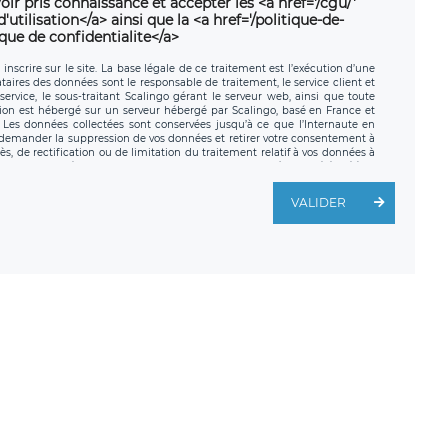
oir pris connaissance et accepter les <a href='/cgu/'
utilisation</a> ainsi que la <a href='/politique-de-
ique de confidentialite</a>
nscrire sur le site. La base légale de ce traitement est l’exécution d’une
nataires des données sont le responsable de traitement, le service client et
ervice, le sous-traitant Scalingo gérant le serveur web, ainsi que toute
tion est hébergé sur un serveur hébergé par Scalingo, basé en France et
. Les données collectées sont conservées jusqu’à ce que l’Internaute en
z demander la suppression de vos données et retirer votre consentement à
, de rectification ou de limitation du traitement relatif à vos données à
ité de vos données. Vous pouvez exercer ces droits auprès du délégué à la
ège social de LÉGAVOX et est joignable à l’adresse mail suivante :
traitement est la société LÉGAVOX, sis 9 rue Léopold Sédar Senghor,
VALIDER
legavox.fr. Vous avez également le droit d’introduire une réclamation