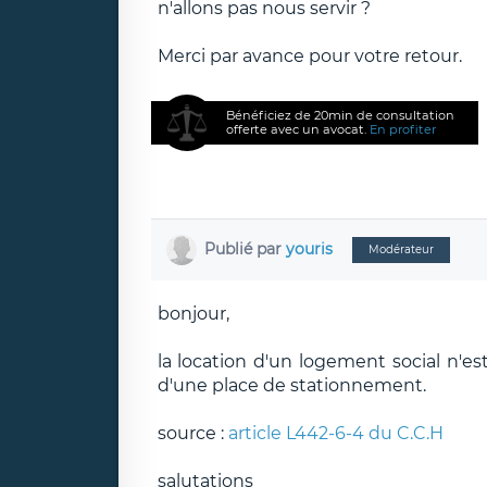
n'allons pas nous servir ?
Merci par avance pour votre retour.
Bénéficiez de 20min de consultation
offerte avec un avocat.
En profiter
Publié par
youris
Modérateur
bonjour,
la location d'un logement social n'e
d'une place de stationnement.
source :
article L442-6-4 du C.C.H
salutations