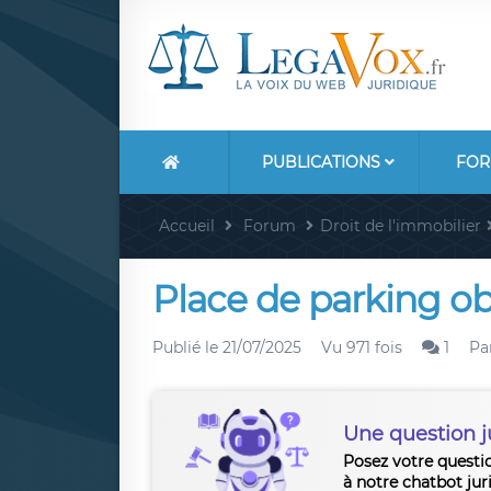
PUBLICATIONS
FOR
Accueil
Forum
Droit de l'immobilier
Place de parking obl
Publié le
21/07/2025
Vu 971 fois
1
Pa
Une question j
Posez votre questi
à notre chatbot jur