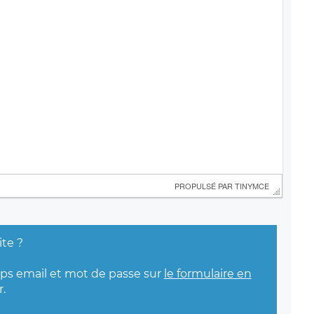
 PROPULSÉ PAR 
TINYMCE
ite ?
mps email et mot de passe sur
le formulaire en
.