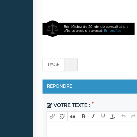
Bénéficiez de 20min de consultation
offerte avec un avocat.
En profiter
PAGE
1
RÉPONDRE
VOTRE TEXTE :