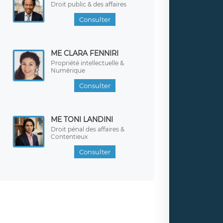
Droit public & des affaires
Consulter
ME CLARA FENNIRI
Propriété intellectuelle &
Numérique
Consulter
ME TONI LANDINI
Droit pénal des affaires &
Contentieux
Consulter