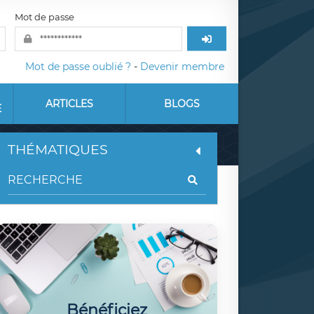
Mot de passe
Mot de passe oublié ?
-
Devenir membre
ARTICLES
BLOGS
E
THÉMATIQUES
Bénéficiez