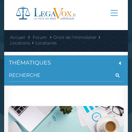
Accueil
Forum
Droit de l'immobilier
Locations
Locataires
THÉMATIQUES