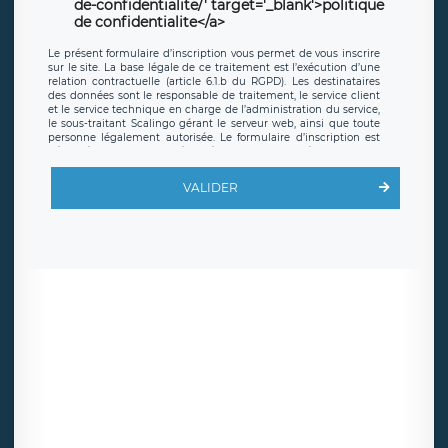
de-confidentialite/' target='_blank'>politique
de confidentialite</a>
Le présent formulaire d’inscription vous permet de vous inscrire
sur le site. La base légale de ce traitement est l’exécution d’une
relation contractuelle (article 6.1.b du RGPD). Les destinataires
des données sont le responsable de traitement, le service client
et le service technique en charge de l’administration du service,
le sous-traitant Scalingo gérant le serveur web, ainsi que toute
personne légalement autorisée. Le formulaire d’inscription est
hébergé sur un serveur hébergé par Scalingo, basé en France et
offrant des
clauses de protection conformes au RGPD
. Les
données collectées sont conservées jusqu’à ce que l’Internaute
VALIDER
en sollicite la suppression, étant entendu que vous pouvez
demander la suppression de vos données et retirer votre
consentement à tout moment. Vous disposez également d’un
droit d’accès, de rectification ou de limitation du traitement
relatif à vos données à caractère personnel, ainsi que d’un droit à
la portabilité de vos données. Vous pouvez exercer ces droits
auprès du délégué à la protection des données de LÉGAVOX qui
exerce au siège social de LÉGAVOX et est joignable à l’adresse
mail suivante : donneespersonnelles@legavox.fr. Le responsable
de traitement est la société LÉGAVOX, sis 9 rue Léopold Sédar
Senghor, joignable à l’adresse mail :
responsabledetraitement@legavox.fr. Vous avez également le
droit d’introduire une réclamation auprès d’une autorité de
contrôle.