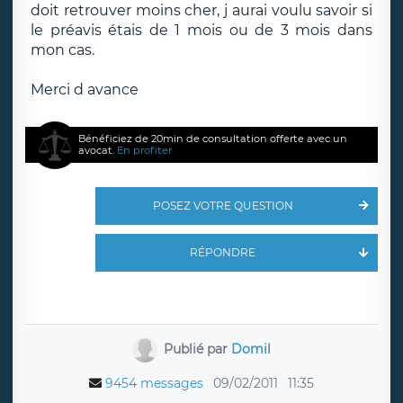
doit retrouver moins cher, j aurai voulu savoir si
le préavis étais de 1 mois ou de 3 mois dans
mon cas.
Merci d avance
Bénéficiez de 20min de consultation offerte avec un
avocat.
En profiter
POSEZ VOTRE QUESTION
RÉPONDRE
Publié par
Domil
9454 messages
09/02/2011
11:35