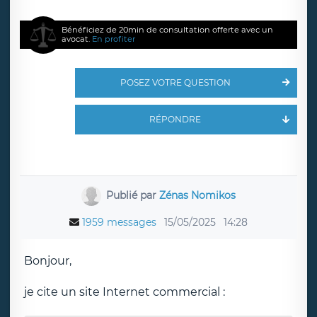
Bénéficiez de 20min de consultation offerte avec un
avocat.
En profiter
POSEZ VOTRE QUESTION
RÉPONDRE
Publié par
Zénas Nomikos
1959 messages
15/05/2025
14:28
Bonjour,
je cite un site Internet commercial :