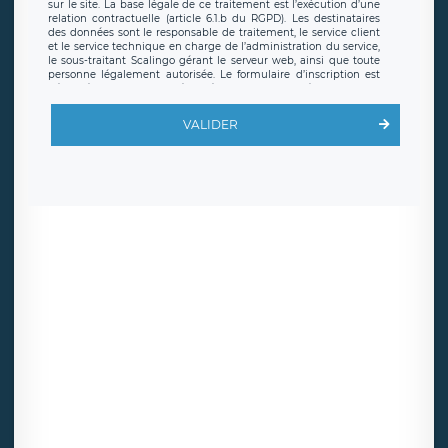
sur le site. La base légale de ce traitement est l’exécution d’une
relation contractuelle (article 6.1.b du RGPD). Les destinataires
des données sont le responsable de traitement, le service client
et le service technique en charge de l’administration du service,
le sous-traitant Scalingo gérant le serveur web, ainsi que toute
personne légalement autorisée. Le formulaire d’inscription est
hébergé sur un serveur hébergé par Scalingo, basé en France et
offrant des
clauses de protection conformes au RGPD
. Les
données collectées sont conservées jusqu’à ce que l’Internaute
VALIDER
en sollicite la suppression, étant entendu que vous pouvez
demander la suppression de vos données et retirer votre
consentement à tout moment. Vous disposez également d’un
droit d’accès, de rectification ou de limitation du traitement
relatif à vos données à caractère personnel, ainsi que d’un droit à
la portabilité de vos données. Vous pouvez exercer ces droits
auprès du délégué à la protection des données de LÉGAVOX qui
exerce au siège social de LÉGAVOX et est joignable à l’adresse
mail suivante : donneespersonnelles@legavox.fr. Le responsable
de traitement est la société LÉGAVOX, sis 9 rue Léopold Sédar
Senghor, joignable à l’adresse mail :
responsabledetraitement@legavox.fr. Vous avez également le
droit d’introduire une réclamation auprès d’une autorité de
contrôle.