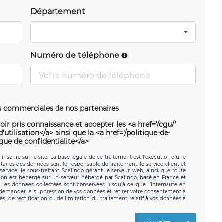
Département
Numéro de téléphone
ns commerciales de nos partenaires
oir pris connaissance et accepter les <a href='/cgu/'
utilisation</a> ainsi que la <a href='/politique-de-
ique de confidentialite</a>
nscrire sur le site. La base légale de ce traitement est l’exécution d’une
nataires des données sont le responsable de traitement, le service client et
ervice, le sous-traitant Scalingo gérant le serveur web, ainsi que toute
tion est hébergé sur un serveur hébergé par Scalingo, basé en France et
. Les données collectées sont conservées jusqu’à ce que l’Internaute en
z demander la suppression de vos données et retirer votre consentement à
, de rectification ou de limitation du traitement relatif à vos données à
ité de vos données. Vous pouvez exercer ces droits auprès du délégué à la
ège social de LÉGAVOX et est joignable à l’adresse mail suivante :
traitement est la société LÉGAVOX, sis 9 rue Léopold Sédar Senghor,