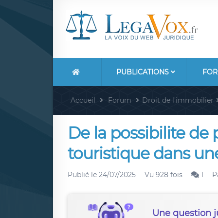
PUBLICATIONS
FOR
Accueil
Forum
Droit de l'immobilier
De la possibilite de 
touristique dans un
Publié le
24/07/2025
Vu 928 fois
1
P
Une question j