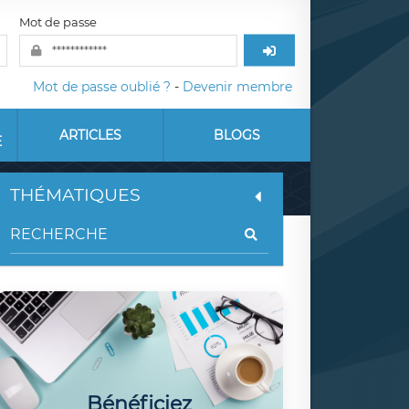
Mot de passe
Mot de passe oublié ?
-
Devenir membre
ARTICLES
BLOGS
E
THÉMATIQUES
Bénéficiez