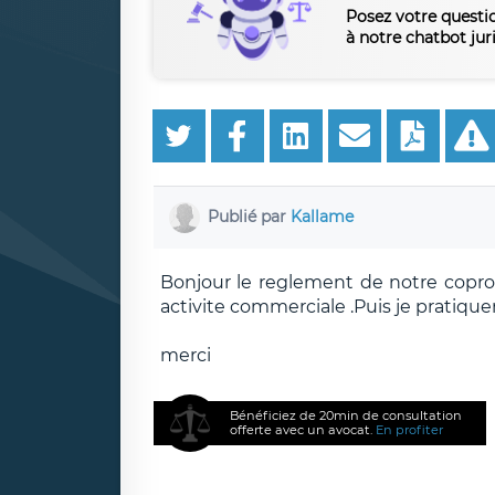
Posez votre questi
à notre chatbot jur
Publié par
Kallame
Bonjour le reglement de notre copro
activite commerciale .Puis je pratiquer 
merci
Bénéficiez de 20min de consultation
offerte avec un avocat.
En profiter