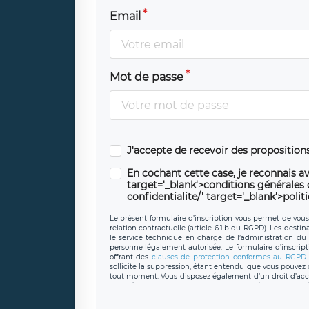
Email
Mot de passe
J'accepte de recevoir des propositio
En cochant cette case, je reconnais av
target='_blank'>conditions générales d'
confidentialite/' target='_blank'>polit
Le présent formulaire d’inscription vous permet de vous i
relation contractuelle (article 6.1.b du RGPD). Les desti
le service technique en charge de l’administration du s
personne légalement autorisée. Le formulaire d’inscrip
offrant des
clauses de protection conformes au RGPD
sollicite la suppression, étant entendu que vous pouve
tout moment. Vous disposez également d’un droit d’accès
caractère personnel, ainsi que d’un droit à la portabil
protection des données de LÉGAVOX qui exerce au si
donneespersonnelles@legavox.fr. Le responsable de 