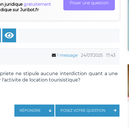
Poser une question
on juridique
gratuitement
idique sur Juribot.fr
1 message
24/07/2025
17:43
priete ne stipule aucune interdiction quant a une
l'activite de location tourisistique?
RÉPONDRE
POSEZ VOTRE QUESTION