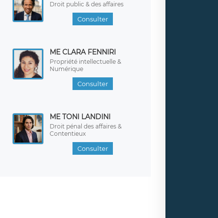
Droit public & des affaires
Consulter
ME CLARA FENNIRI
Propriété intellectuelle &
Numérique
Consulter
ME TONI LANDINI
Droit pénal des affaires &
Contentieux
Consulter