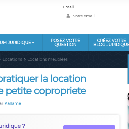
Email
POSEZ VOTRE
CRÉEZ VOTRE
UM JURIDIQUE
QUESTION
BLOG JURIDIQU
Locations
Locations meublées
pratiquer la location
e petite copropriete
ar
Kallame
uridique ?