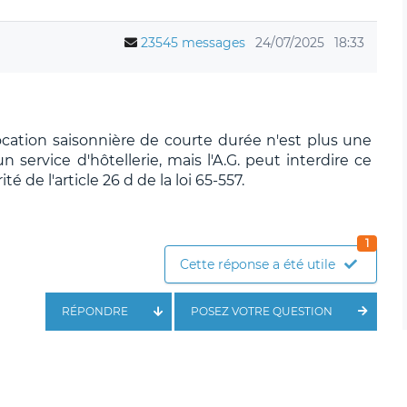
23545 messages
24/07/2025
18:33
location saisonnière de courte durée n'est plus une
un service d'hôtellerie, mais l'A.G. peut interdire ce
é de l'article 26 d de la loi 65-557.
1
Cette réponse a été utile
RÉPONDRE
POSEZ VOTRE QUESTION