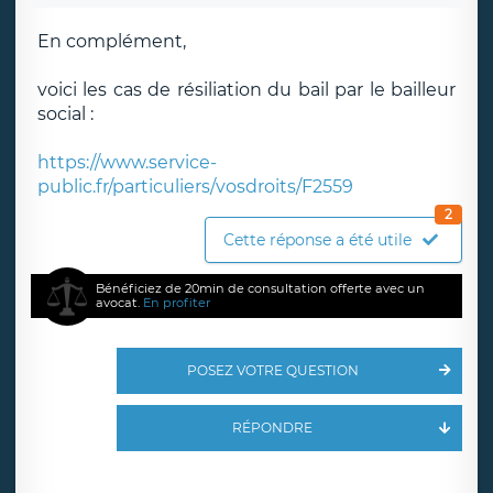
En complément,
voici les cas de résiliation du bail par le bailleur
social :
https://www.service-
public.fr/particuliers/vosdroits/F2559
2
Cette réponse a été utile
Bénéficiez de 20min de consultation offerte avec un
avocat.
En profiter
POSEZ VOTRE QUESTION
RÉPONDRE