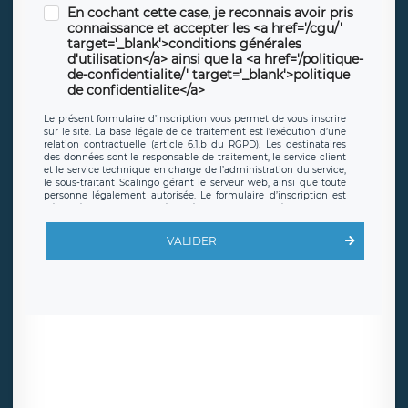
En cochant cette case, je reconnais avoir pris
connaissance et accepter les <a href='/cgu/'
target='_blank'>conditions générales
d'utilisation</a> ainsi que la <a href='/politique-
de-confidentialite/' target='_blank'>politique
de confidentialite</a>
Le présent formulaire d’inscription vous permet de vous inscrire
sur le site. La base légale de ce traitement est l’exécution d’une
relation contractuelle (article 6.1.b du RGPD). Les destinataires
des données sont le responsable de traitement, le service client
et le service technique en charge de l’administration du service,
le sous-traitant Scalingo gérant le serveur web, ainsi que toute
personne légalement autorisée. Le formulaire d’inscription est
hébergé sur un serveur hébergé par Scalingo, basé en France et
offrant des
clauses de protection conformes au RGPD
. Les
données collectées sont conservées jusqu’à ce que l’Internaute
VALIDER
en sollicite la suppression, étant entendu que vous pouvez
demander la suppression de vos données et retirer votre
consentement à tout moment. Vous disposez également d’un
droit d’accès, de rectification ou de limitation du traitement
relatif à vos données à caractère personnel, ainsi que d’un droit à
la portabilité de vos données. Vous pouvez exercer ces droits
auprès du délégué à la protection des données de LÉGAVOX qui
exerce au siège social de LÉGAVOX et est joignable à l’adresse
mail suivante : donneespersonnelles@legavox.fr. Le responsable
de traitement est la société LÉGAVOX, sis 9 rue Léopold Sédar
Senghor, joignable à l’adresse mail :
responsabledetraitement@legavox.fr. Vous avez également le
droit d’introduire une réclamation auprès d’une autorité de