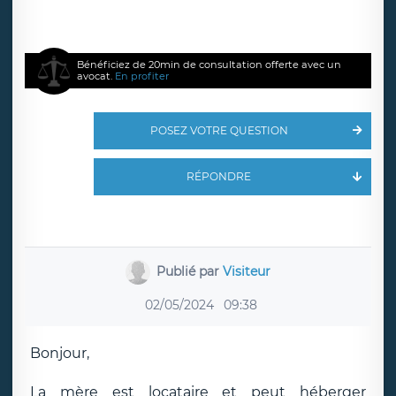
Bénéficiez de 20min de consultation offerte avec un
avocat.
En profiter
POSEZ VOTRE QUESTION
RÉPONDRE
Publié par
Visiteur
02/05/2024
09:38
Bonjour,
La mère est locataire et peut héberger