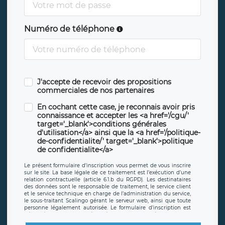
Numéro de téléphone
J'accepte de recevoir des propositions
commerciales de nos partenaires
En cochant cette case, je reconnais avoir pris
connaissance et accepter les <a href='/cgu/'
target='_blank'>conditions générales
d'utilisation</a> ainsi que la <a href='/politique-
de-confidentialite/' target='_blank'>politique
de confidentialite</a>
Le présent formulaire d’inscription vous permet de vous inscrire
sur le site. La base légale de ce traitement est l’exécution d’une
relation contractuelle (article 6.1.b du RGPD). Les destinataires
des données sont le responsable de traitement, le service client
et le service technique en charge de l’administration du service,
le sous-traitant Scalingo gérant le serveur web, ainsi que toute
personne légalement autorisée. Le formulaire d’inscription est
hébergé sur un serveur hébergé par Scalingo, basé en France et
offrant des
clauses de protection conformes au RGPD
. Les