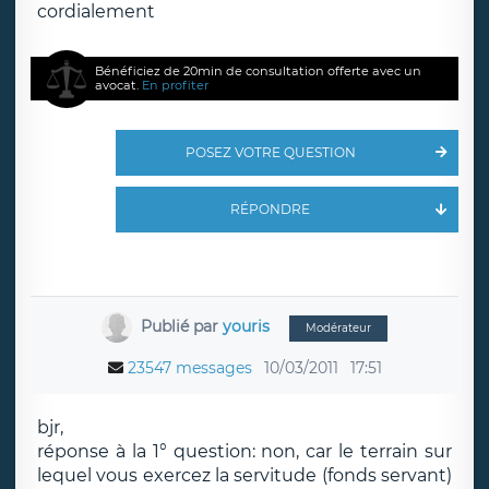
cordialement
Bénéficiez de 20min de consultation offerte avec un
avocat.
En profiter
POSEZ VOTRE QUESTION
RÉPONDRE
Publié par
youris
Modérateur
23547 messages
10/03/2011
17:51
bjr,
réponse à la 1° question: non, car le terrain sur
lequel vous exercez la servitude (fonds servant)