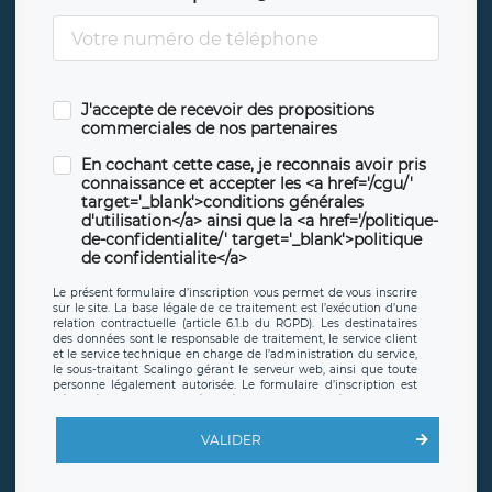
J'accepte de recevoir des propositions
commerciales de nos partenaires
En cochant cette case, je reconnais avoir pris
connaissance et accepter les <a href='/cgu/'
target='_blank'>conditions générales
d'utilisation</a> ainsi que la <a href='/politique-
de-confidentialite/' target='_blank'>politique
de confidentialite</a>
Le présent formulaire d’inscription vous permet de vous inscrire
sur le site. La base légale de ce traitement est l’exécution d’une
relation contractuelle (article 6.1.b du RGPD). Les destinataires
des données sont le responsable de traitement, le service client
et le service technique en charge de l’administration du service,
le sous-traitant Scalingo gérant le serveur web, ainsi que toute
personne légalement autorisée. Le formulaire d’inscription est
hébergé sur un serveur hébergé par Scalingo, basé en France et
offrant des
clauses de protection conformes au RGPD
. Les
données collectées sont conservées jusqu’à ce que l’Internaute
VALIDER
en sollicite la suppression, étant entendu que vous pouvez
demander la suppression de vos données et retirer votre
consentement à tout moment. Vous disposez également d’un