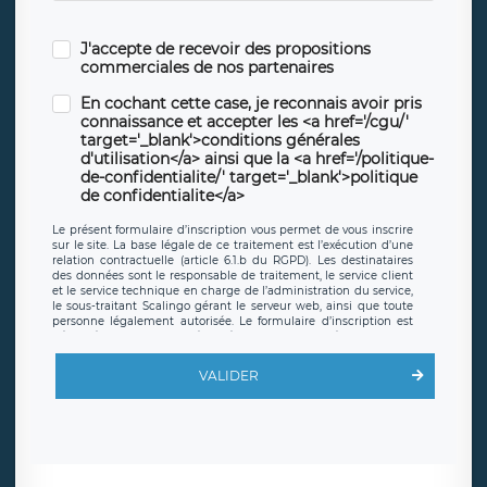
J'accepte de recevoir des propositions
commerciales de nos partenaires
En cochant cette case, je reconnais avoir pris
connaissance et accepter les <a href='/cgu/'
target='_blank'>conditions générales
d'utilisation</a> ainsi que la <a href='/politique-
de-confidentialite/' target='_blank'>politique
de confidentialite</a>
Le présent formulaire d’inscription vous permet de vous inscrire
sur le site. La base légale de ce traitement est l’exécution d’une
relation contractuelle (article 6.1.b du RGPD). Les destinataires
des données sont le responsable de traitement, le service client
et le service technique en charge de l’administration du service,
le sous-traitant Scalingo gérant le serveur web, ainsi que toute
personne légalement autorisée. Le formulaire d’inscription est
hébergé sur un serveur hébergé par Scalingo, basé en France et
offrant des
clauses de protection conformes au RGPD
. Les
données collectées sont conservées jusqu’à ce que l’Internaute
VALIDER
en sollicite la suppression, étant entendu que vous pouvez
demander la suppression de vos données et retirer votre
consentement à tout moment. Vous disposez également d’un
droit d’accès, de rectification ou de limitation du traitement
relatif à vos données à caractère personnel, ainsi que d’un droit à
la portabilité de vos données. Vous pouvez exercer ces droits
auprès du délégué à la protection des données de LÉGAVOX qui