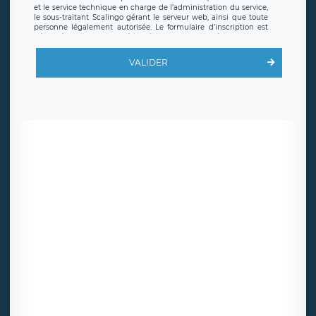
et le service technique en charge de l’administration du service,
le sous-traitant Scalingo gérant le serveur web, ainsi que toute
personne légalement autorisée. Le formulaire d’inscription est
hébergé sur un serveur hébergé par Scalingo, basé en France et
offrant des
clauses de protection conformes au RGPD
. Les
données collectées sont conservées jusqu’à ce que l’Internaute
VALIDER
en sollicite la suppression, étant entendu que vous pouvez
demander la suppression de vos données et retirer votre
consentement à tout moment. Vous disposez également d’un
droit d’accès, de rectification ou de limitation du traitement
relatif à vos données à caractère personnel, ainsi que d’un droit à
la portabilité de vos données. Vous pouvez exercer ces droits
auprès du délégué à la protection des données de LÉGAVOX qui
exerce au siège social de LÉGAVOX et est joignable à l’adresse
mail suivante : donneespersonnelles@legavox.fr. Le responsable
de traitement est la société LÉGAVOX, sis 9 rue Léopold Sédar
Senghor, joignable à l’adresse mail :
responsabledetraitement@legavox.fr. Vous avez également le
droit d’introduire une réclamation auprès d’une autorité de
contrôle.