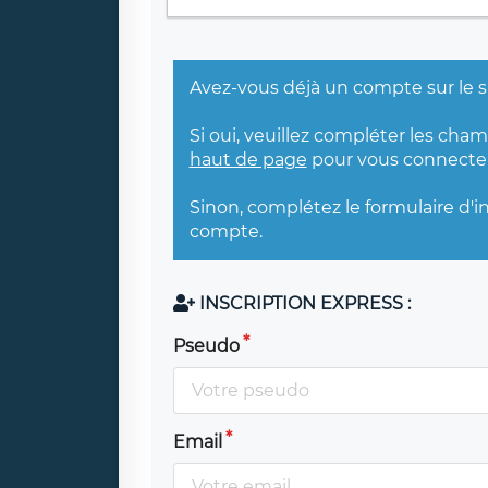
Avez-vous déjà un compte sur le s
Si oui, veuillez compléter les cha
haut de page
pour vous connecter
Sinon, complétez le formulaire d'i
compte.
INSCRIPTION EXPRESS :
Pseudo
Email