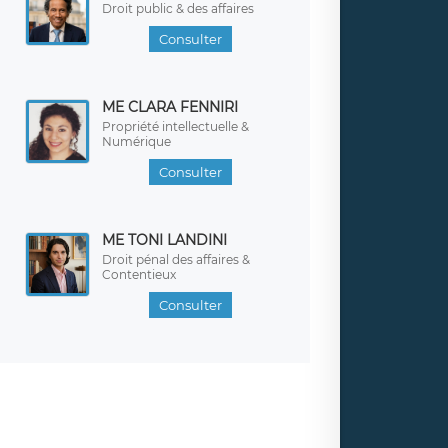
Droit public & des affaires
Consulter
ME CLARA FENNIRI
Propriété intellectuelle &
Numérique
Consulter
ME TONI LANDINI
Droit pénal des affaires &
Contentieux
Consulter