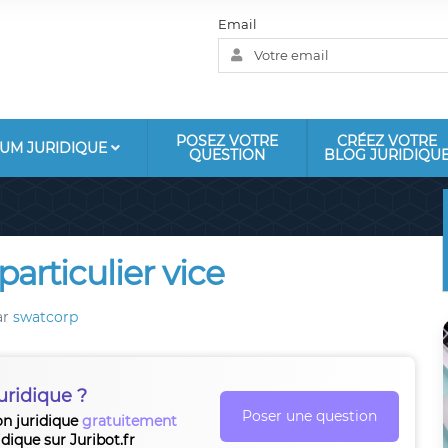
Email
POSEZ VOTRE
CRÉEZ VOTRE
UM JURIDIQUE
QUESTION
BLOG JURIDIQU
particulier vice
ar
swatcorp
uridique ?
Poser une question
on juridique
gratuitement
idique sur Juribot.fr