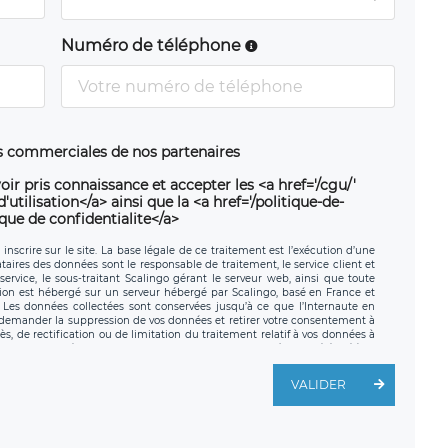
Numéro de téléphone
ns commerciales de nos partenaires
oir pris connaissance et accepter les <a href='/cgu/'
utilisation</a> ainsi que la <a href='/politique-de-
ique de confidentialite</a>
nscrire sur le site. La base légale de ce traitement est l’exécution d’une
nataires des données sont le responsable de traitement, le service client et
ervice, le sous-traitant Scalingo gérant le serveur web, ainsi que toute
tion est hébergé sur un serveur hébergé par Scalingo, basé en France et
. Les données collectées sont conservées jusqu’à ce que l’Internaute en
z demander la suppression de vos données et retirer votre consentement à
, de rectification ou de limitation du traitement relatif à vos données à
ité de vos données. Vous pouvez exercer ces droits auprès du délégué à la
ège social de LÉGAVOX et est joignable à l’adresse mail suivante :
traitement est la société LÉGAVOX, sis 9 rue Léopold Sédar Senghor,
VALIDER
legavox.fr. Vous avez également le droit d’introduire une réclamation