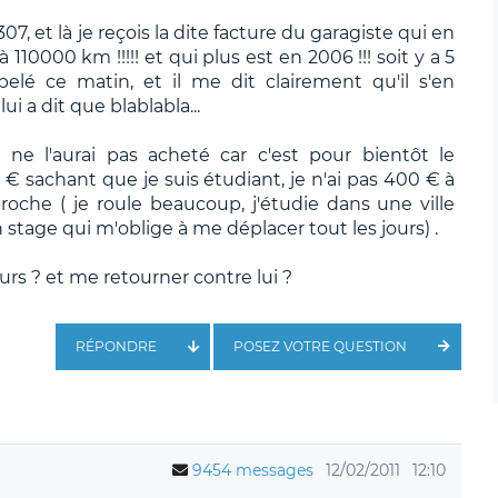
307, et là je reçois la dite facture du garagiste qui en
à 110000 km !!!!! et qui plus est en 2006 !!! soit y a 5
ppelé ce matin, et il me dit clairement qu'il s'en
ui a dit que blablabla...
 ne l'aurai pas acheté car c'est pour bientôt le
 sachant que je suis étudiant, je n'ai pas 400 € à
roche ( je roule beaucoup, j'étudie dans une ville
n stage qui m'oblige à me déplacer tout les jours) .
rs ? et me retourner contre lui ?
RÉPONDRE
POSEZ VOTRE QUESTION
9454 messages
12/02/2011
12:10