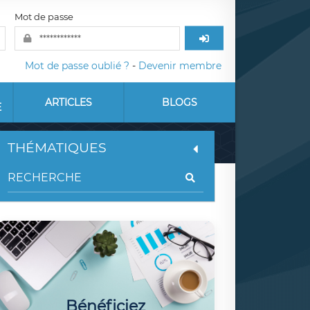
Mot de passe
Mot de passe oublié ?
-
Devenir membre
ARTICLES
BLOGS
E
THÉMATIQUES
Bénéficiez