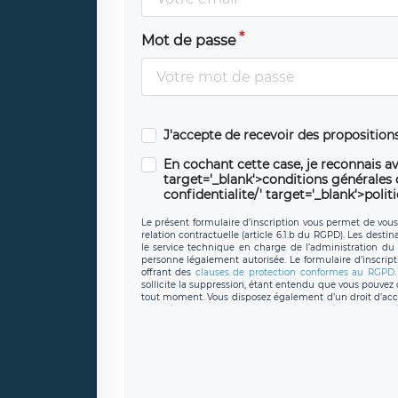
Mot de passe
J'accepte de recevoir des propositio
En cochant cette case, je reconnais av
target='_blank'>conditions générales d'
confidentialite/' target='_blank'>polit
Le présent formulaire d’inscription vous permet de vous i
relation contractuelle (article 6.1.b du RGPD). Les desti
le service technique en charge de l’administration du s
personne légalement autorisée. Le formulaire d’inscrip
offrant des
clauses de protection conformes au RGPD
sollicite la suppression, étant entendu que vous pouve
tout moment. Vous disposez également d’un droit d’accès
caractère personnel, ainsi que d’un droit à la portabil
protection des données de LÉGAVOX qui exerce au si
donneespersonnelles@legavox.fr. Le responsable de 
joignable à l’adresse mail : responsabledetraitement@
auprès d’une autorité de contrôle.