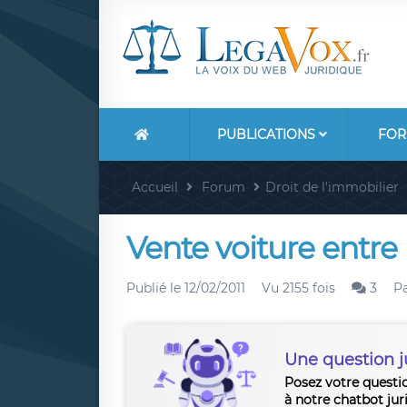
PUBLICATIONS
FOR
Accueil
Forum
Droit de l'immobilier
Vente voiture entre 
Publié le
12/02/2011
Vu 2155 fois
3
P
Une question j
Posez votre questi
à notre chatbot jur