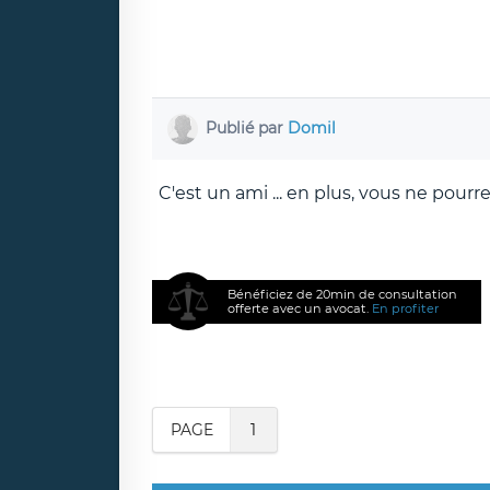
Publié par
Domil
C'est un ami ... en plus, vous ne pourr
Bénéficiez de 20min de consultation
offerte avec un avocat.
En profiter
PAGE
1