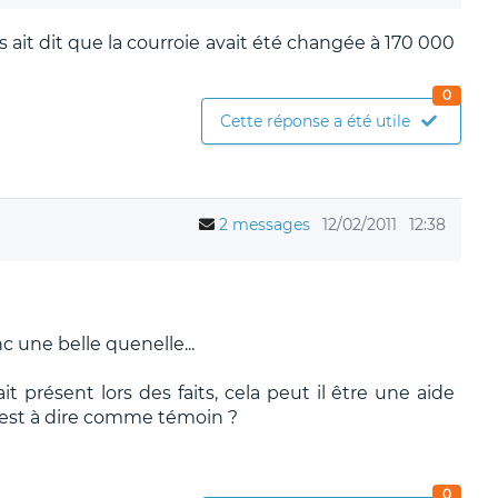
s ait dit que la courroie avait été changée à 170 000
0
Cette réponse a été utile
2 messages
12/02/2011
12:38
onc une belle quenelle...
t présent lors des faits, cela peut il être une aide
c'est à dire comme témoin ?
0