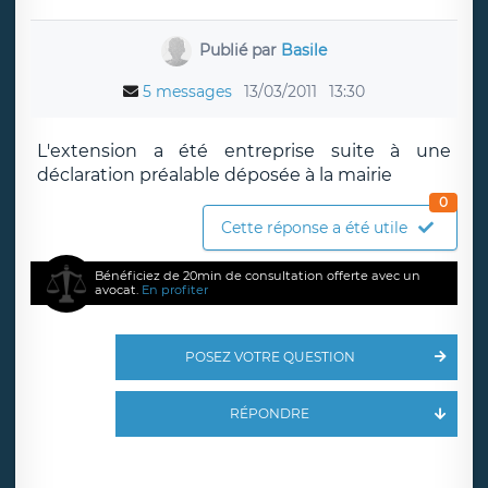
Publié par
Basile
5 messages
13/03/2011
13:30
L'extension a été entreprise suite à une
déclaration préalable déposée à la mairie
0
Cette réponse a été utile
Bénéficiez de 20min de consultation offerte avec un
avocat.
En profiter
POSEZ VOTRE QUESTION
RÉPONDRE