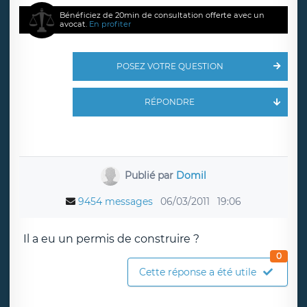
Bénéficiez de 20min de consultation offerte avec un
avocat.
En profiter
POSEZ VOTRE QUESTION
RÉPONDRE
Publié par
Domil
9454 messages
06/03/2011
19:06
Il a eu un permis de construire ?
0
Cette réponse a été utile