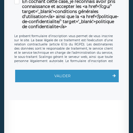
En cochant cette case, je reconnais avoir pris
connaissance et accepter les <a href='/cgu/'
target='_blank'>conditions générales
d'utilisation</a> ainsi que la <a href='/politique-
de-confidentialite/' target='_blank'>politique
de confidentialite</a>
Le présent formulaire d’inscription vous permet de vous inscrire
sur le site. La base légale de ce traitement est l’exécution d’une
relation contractuelle (article 6.1.b du RGPD). Les destinataires
des données sont le responsable de traitement, le service client
et le service technique en charge de l’administration du service,
le sous-traitant Scalingo gérant le serveur web, ainsi que toute
personne légalement autorisée. Le formulaire d’inscription est
hébergé sur un serveur hébergé par Scalingo, basé en France et
offrant des
clauses de protection conformes au RGPD
. Les
données collectées sont conservées jusqu’à ce que l’Internaute
VALIDER
en sollicite la suppression, étant entendu que vous pouvez
demander la suppression de vos données et retirer votre
consentement à tout moment. Vous disposez également d’un
droit d’accès, de rectification ou de limitation du traitement
relatif à vos données à caractère personnel, ainsi que d’un droit à
la portabilité de vos données. Vous pouvez exercer ces droits
auprès du délégué à la protection des données de LÉGAVOX qui
exerce au siège social de LÉGAVOX et est joignable à l’adresse
mail suivante : donneespersonnelles@legavox.fr. Le responsable
de traitement est la société LÉGAVOX, sis 9 rue Léopold Sédar
Senghor, joignable à l’adresse mail :
responsabledetraitement@legavox.fr. Vous avez également le
droit d’introduire une réclamation auprès d’une autorité de
contrôle.