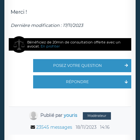
Merci !
Dernière modification : 17/11/2023
Bénéficiez de 20min de consultation offerte avec un
avocat.
En profiter
POSEZ VOTRE QUESTION
RÉPONDRE
Publié par
youris
Modérateur
23545 messages
18/11/2023
14:16