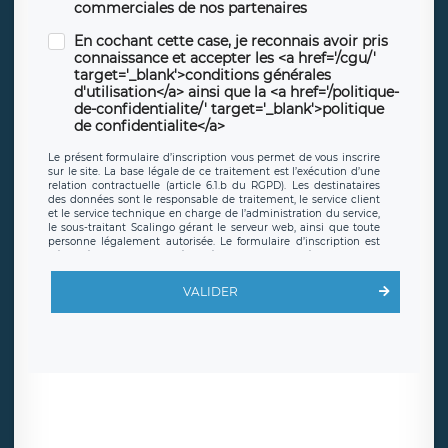
commerciales de nos partenaires
En cochant cette case, je reconnais avoir pris
connaissance et accepter les <a href='/cgu/'
target='_blank'>conditions générales
d'utilisation</a> ainsi que la <a href='/politique-
de-confidentialite/' target='_blank'>politique
de confidentialite</a>
Le présent formulaire d’inscription vous permet de vous inscrire
sur le site. La base légale de ce traitement est l’exécution d’une
relation contractuelle (article 6.1.b du RGPD). Les destinataires
des données sont le responsable de traitement, le service client
et le service technique en charge de l’administration du service,
le sous-traitant Scalingo gérant le serveur web, ainsi que toute
personne légalement autorisée. Le formulaire d’inscription est
hébergé sur un serveur hébergé par Scalingo, basé en France et
offrant des
clauses de protection conformes au RGPD
. Les
données collectées sont conservées jusqu’à ce que l’Internaute
VALIDER
en sollicite la suppression, étant entendu que vous pouvez
demander la suppression de vos données et retirer votre
consentement à tout moment. Vous disposez également d’un
droit d’accès, de rectification ou de limitation du traitement
relatif à vos données à caractère personnel, ainsi que d’un droit à
la portabilité de vos données. Vous pouvez exercer ces droits
auprès du délégué à la protection des données de LÉGAVOX qui
exerce au siège social de LÉGAVOX et est joignable à l’adresse
mail suivante : donneespersonnelles@legavox.fr. Le responsable
de traitement est la société LÉGAVOX, sis 9 rue Léopold Sédar
Senghor, joignable à l’adresse mail :