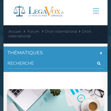
Accueil
Forum
Droit international
Droit
international
THÉMATIQUES