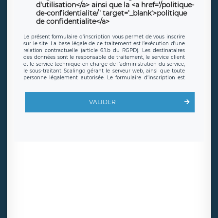
d'utilisation</a> ainsi que la <a href='/politique-
de-confidentialite/' target='_blank'>politique
de confidentialite</a>
Le présent formulaire d’inscription vous permet de vous inscrire
sur le site. La base légale de ce traitement est l’exécution d’une
relation contractuelle (article 6.1.b du RGPD). Les destinataires
des données sont le responsable de traitement, le service client
et le service technique en charge de l’administration du service,
le sous-traitant Scalingo gérant le serveur web, ainsi que toute
personne légalement autorisée. Le formulaire d’inscription est
hébergé sur un serveur hébergé par Scalingo, basé en France et
offrant des
clauses de protection conformes au RGPD
. Les
données collectées sont conservées jusqu’à ce que l’Internaute
VALIDER
en sollicite la suppression, étant entendu que vous pouvez
demander la suppression de vos données et retirer votre
consentement à tout moment. Vous disposez également d’un
droit d’accès, de rectification ou de limitation du traitement
relatif à vos données à caractère personnel, ainsi que d’un droit à
la portabilité de vos données. Vous pouvez exercer ces droits
auprès du délégué à la protection des données de LÉGAVOX qui
exerce au siège social de LÉGAVOX et est joignable à l’adresse
mail suivante : donneespersonnelles@legavox.fr. Le responsable
de traitement est la société LÉGAVOX, sis 9 rue Léopold Sédar
Senghor, joignable à l’adresse mail :
responsabledetraitement@legavox.fr. Vous avez également le
droit d’introduire une réclamation auprès d’une autorité de
contrôle.