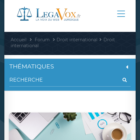
Accueil
Forum
Droit international
Droit
international
THÉMATIQUES