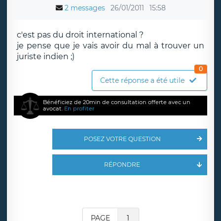
2 messages
26/01/2011
15:58
c'est pas du droit international ?
je pense que je vais avoir du mal à trouver un
juriste indien ;)
0
Cette réponse a été utile
Bénéficiez de 20min de consultation offerte avec un
avocat.
En profiter
POSEZ VOTRE QUESTION
RÉPONDRE
PAGE
1