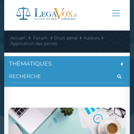
Accueil
Forum
Droit pénal
Auteurs
Application des peines
THÉMATIQUES