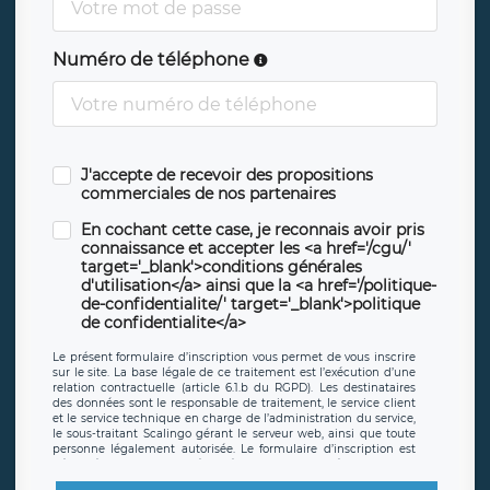
Numéro de téléphone
J'accepte de recevoir des propositions
commerciales de nos partenaires
En cochant cette case, je reconnais avoir pris
connaissance et accepter les <a href='/cgu/'
target='_blank'>conditions générales
d'utilisation</a> ainsi que la <a href='/politique-
de-confidentialite/' target='_blank'>politique
de confidentialite</a>
Le présent formulaire d’inscription vous permet de vous inscrire
sur le site. La base légale de ce traitement est l’exécution d’une
relation contractuelle (article 6.1.b du RGPD). Les destinataires
des données sont le responsable de traitement, le service client
et le service technique en charge de l’administration du service,
le sous-traitant Scalingo gérant le serveur web, ainsi que toute
personne légalement autorisée. Le formulaire d’inscription est
hébergé sur un serveur hébergé par Scalingo, basé en France et
offrant des
clauses de protection conformes au RGPD
. Les