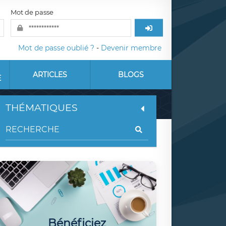
Mot de passe
Mot de passe oublié ?
-
Devenir membre
ARTICLES
BLOGS
E
THÉMATIQUES
Bénéficiez