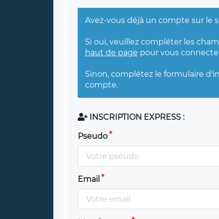
Avez-vous déjà un compte sur le s
Si oui, veuillez compléter les cha
haut de page
pour vous connecter
Sinon, complétez le formulaire d'i
compte.
INSCRIPTION EXPRESS :
Pseudo
Email