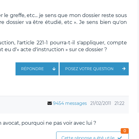
 le greffe, etc... je sens que mon dossier reste sous
tre dossier va être étudié, etc ». Je sens bien qu'on
tion, l'article 221-1 pourra-t-il s'appliquer, compte
 eu d'« acte d'instruction » sur ce dossier ?
RÉPONDRE
POSEZ VOTRE QUESTION
9454 messages
21/02/2011
21:22
un avocat, pourquoi ne pas voir avec lui ?
0
Cette réponse a été utile