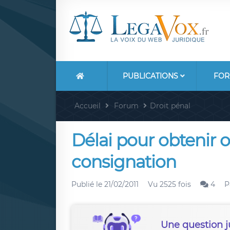
PUBLICATIONS
FOR
Accueil
Forum
Droit pénal
Délai pour obtenir
consignation
Publié le
21/02/2011
Vu 2525 fois
4
P
Une question j