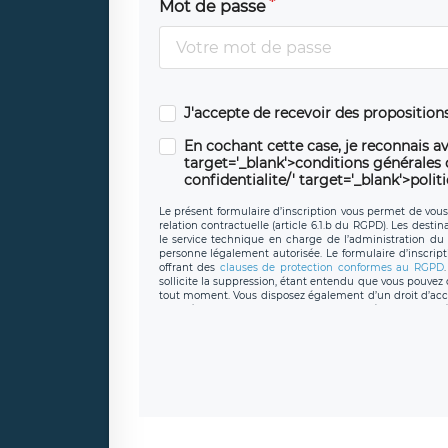
Mot de passe
J'accepte de recevoir des propositio
En cochant cette case, je reconnais av
target='_blank'>conditions générales d'
confidentialite/' target='_blank'>polit
Le présent formulaire d’inscription vous permet de vous i
relation contractuelle (article 6.1.b du RGPD). Les desti
le service technique en charge de l’administration du s
personne légalement autorisée. Le formulaire d’inscrip
offrant des
clauses de protection conformes au RGPD
sollicite la suppression, étant entendu que vous pouve
tout moment. Vous disposez également d’un droit d’accès
caractère personnel, ainsi que d’un droit à la portabil
protection des données de LÉGAVOX qui exerce au si
donneespersonnelles@legavox.fr. Le responsable de 
joignable à l’adresse mail : responsabledetraitement@
auprès d’une autorité de contrôle.