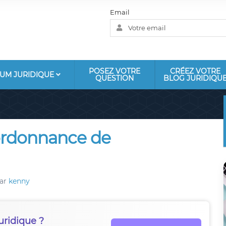
Email
POSEZ VOTRE
CRÉEZ VOTRE
UM JURIDIQUE
QUESTION
BLOG JURIDIQU
 ordonnance de
ar
kenny
uridique ?