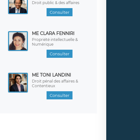
Droit public & des affaires
Consulter
ME CLARA FENNIRI
Propriété intellectuelle &
Numérique
Consulter
ME TONI LANDINI
Droit pénal des affaires &
Contentieux
Consulter