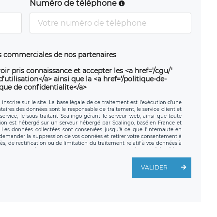
Numéro de téléphone
ns commerciales de nos partenaires
oir pris connaissance et accepter les <a href='/cgu/'
utilisation</a> ainsi que la <a href='/politique-de-
ique de confidentialite</a>
nscrire sur le site. La base légale de ce traitement est l’exécution d’une
nataires des données sont le responsable de traitement, le service client et
ervice, le sous-traitant Scalingo gérant le serveur web, ainsi que toute
tion est hébergé sur un serveur hébergé par Scalingo, basé en France et
. Les données collectées sont conservées jusqu’à ce que l’Internaute en
z demander la suppression de vos données et retirer votre consentement à
, de rectification ou de limitation du traitement relatif à vos données à
ité de vos données. Vous pouvez exercer ces droits auprès du délégué à la
ège social de LÉGAVOX et est joignable à l’adresse mail suivante :
traitement est la société LÉGAVOX, sis 9 rue Léopold Sédar Senghor,
VALIDER
legavox.fr. Vous avez également le droit d’introduire une réclamation