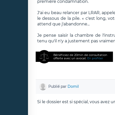
première condamnation.
J'ai eu beau relancer par LRAR, appeler
le dessous de la pile. « c'est long, vo
attend que j'abandonne...
Je pense saisir la chambre de l'instruc
tenu qu'il n'y a justement pas vraiment
Bénéficiez de 20min de consultation
offerte avec un avocat.
En profiter
Publié par
Domil
Si le dossier est si spécial, vous avez 