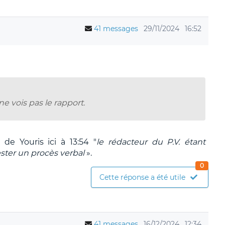
41 messages
29/11/2024
16:52
ne vois pas le rapport.
e Youris ici à 13:54 "
le rédacteur du P.V. étant
ester un procès verbal
».
0
Cette réponse a été utile
41 messages
16/12/2024
12:34