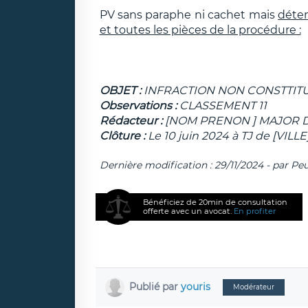
PV sans paraphe ni cachet mais
déten
et toutes les pièces de la procédure :
OBJET :
INFRACTION NON CONSTTIT
Observations :
CLASSEMENT 11
Rédacteur :
[NOM PRENON ] MAJOR D
Clôture :
Le 10 juin 2024 à TJ de [VILLE
Dernière modification : 29/11/2024 - par Peu
Bénéficiez de 20min de consultation
offerte avec un avocat.
En profiter
Publié par
youris
Modérateur