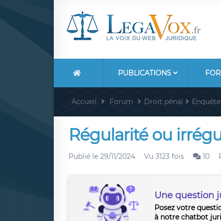
PUBLICATIONS
FOR
Accueil
Forum
Droit pénal
Enquête
Régularité ou irrégu
Publié le
29/11/2024
Vu 3123 fois
10
Une question j
Posez votre questi
à notre chatbot jur