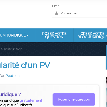
Email
POSEZ VOTRE
CRÉEZ VOTRE
UM JURIDIQUE
QUESTION
BLOG JURIDIQU
Instruction
larité d'un PV
Par
Peutplier
uridique ?
Poser une question
on juridique
gratuitement
idique sur Juribot.fr