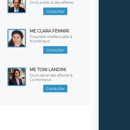
Droit public & des affaires
Consulter
ME CLARA FENNIRI
Propriété intellectuelle &
Numérique
Consulter
ME TONI LANDINI
Droit pénal des affaires &
Contentieux
Consulter