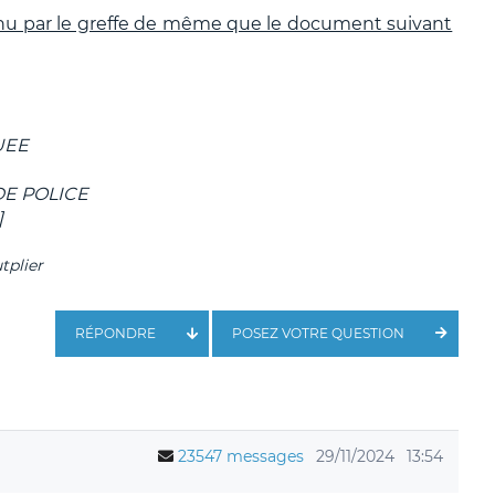
u par le greffe de même que le document suivant
UEE
E POLICE
]
tplier
RÉPONDRE
POSEZ VOTRE QUESTION
23547 messages
29/11/2024
13:54