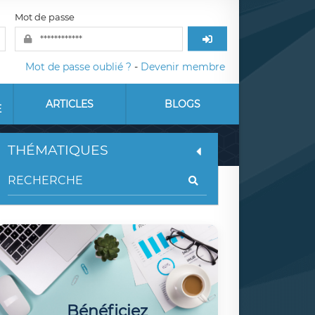
Mot de passe
Mot de passe oublié ?
-
Devenir membre
ARTICLES
BLOGS
E
THÉMATIQUES
Bénéficiez