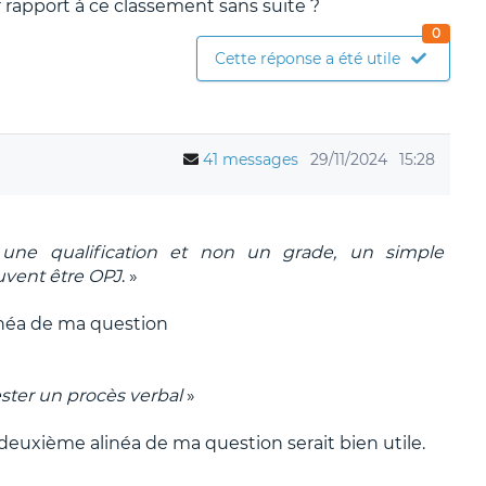
 rapport à ce classement sans suite ?
0
Cette réponse a été utile
41 messages
29/11/2024
15:28
st une qualification et non un grade, un simple
uvent être OPJ
. »
linéa de ma question
ester un procès verbal
»
 deuxième alinéa de ma question serait bien utile.