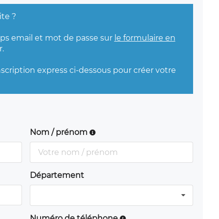
ite ?
mps email et mot de passe sur
le formulaire en
.
nscription express ci-dessous pour créer votre
Nom / prénom
Département
Numéro de téléphone