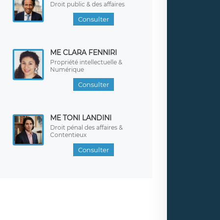
Droit public & des affaires
Consulter
ME CLARA FENNIRI
Propriété intellectuelle &
Numérique
Consulter
ME TONI LANDINI
Droit pénal des affaires &
Contentieux
Consulter