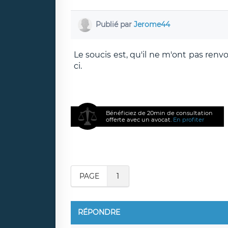
Publié par
Jerome44
Le soucis est, qu'il ne m'ont pas ren
ci.
Bénéficiez de 20min de consultation
offerte avec un avocat.
En profiter
PAGE
1
RÉPONDRE