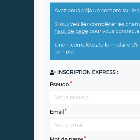
Avez-vous déjà un compte sur le s
Si oui, veuillez compléter les cha
haut de page
pour vous connecter
Sinon, complétez le formulaire d'i
compte.
INSCRIPTION EXPRESS :
Pseudo
Email
Mot de passe