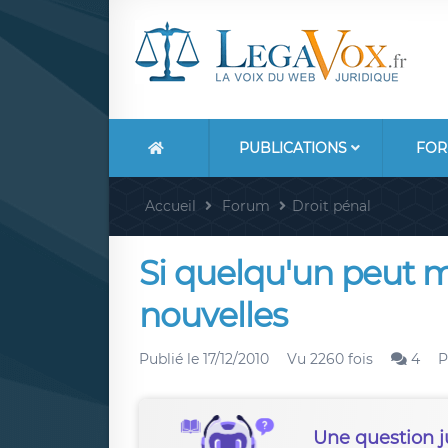
PUBLICATIONS
FOR
Accueil
Forum
Droit pénal
Si quelqu'un peut m'
nouvelles
Publié le
17/12/2010
Vu 2260 fois
4
P
Une question j