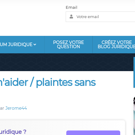
Email
POSEZ VOTRE
CRÉEZ VOTRE
UM JURIDIQUE
QUESTION
BLOG JURIDIQU
aider / plaintes sans
ar
Jerome44
uridique ?