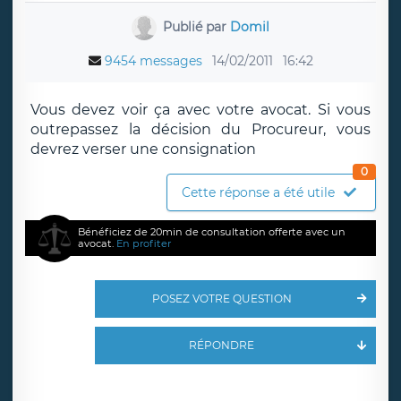
Publié par
Domil
9454 messages
14/02/2011
16:42
Vous devez voir ça avec votre avocat. Si vous
outrepassez la décision du Procureur, vous
devrez verser une consignation
0
Cette réponse a été utile
Bénéficiez de 20min de consultation offerte avec un
avocat.
En profiter
POSEZ VOTRE QUESTION
RÉPONDRE