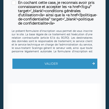
En cochant cette case, je reconnais avoir pris
connaissance et accepter les <a href='/cgu/'
target='_blank'>conditions générales
d'utilisation</a> ainsi que la <a href='/politique-
de-confidentialite/' target='_blank'>politique
de confidentialite</a>
Le présent formulaire d’inscription vous permet de vous inscrire
sur le site. La base légale de ce traitement est l’exécution d’une
relation contractuelle (article 6.1.b du RGPD). Les destinataires
des données sont le responsable de traitement, le service client
et le service technique en charge de l’administration du service,
le sous-traitant Scalingo gérant le serveur web, ainsi que toute
personne légalement autorisée. Le formulaire d’inscription est
hébergé sur un serveur hébergé par Scalingo, basé en France et
offrant des
clauses de protection conformes au RGPD
. Les
données collectées sont conservées jusqu’à ce que l’Internaute
VALIDER
en sollicite la suppression, étant entendu que vous pouvez
demander la suppression de vos données et retirer votre
consentement à tout moment. Vous disposez également d’un
droit d’accès, de rectification ou de limitation du traitement
relatif à vos données à caractère personnel, ainsi que d’un droit à
la portabilité de vos données. Vous pouvez exercer ces droits
auprès du délégué à la protection des données de LÉGAVOX qui
exerce au siège social de LÉGAVOX et est joignable à l’adresse
mail suivante : donneespersonnelles@legavox.fr. Le responsable
de traitement est la société LÉGAVOX, sis 9 rue Léopold Sédar
Senghor, joignable à l’adresse mail :
responsabledetraitement@legavox.fr. Vous avez également le
droit d’introduire une réclamation auprès d’une autorité de