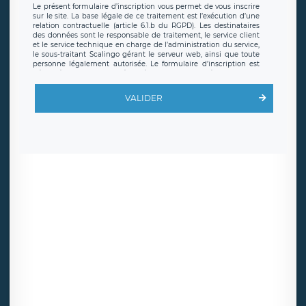
Le présent formulaire d’inscription vous permet de vous inscrire
sur le site. La base légale de ce traitement est l’exécution d’une
relation contractuelle (article 6.1.b du RGPD). Les destinataires
des données sont le responsable de traitement, le service client
et le service technique en charge de l’administration du service,
le sous-traitant Scalingo gérant le serveur web, ainsi que toute
personne légalement autorisée. Le formulaire d’inscription est
hébergé sur un serveur hébergé par Scalingo, basé en France et
offrant des
clauses de protection conformes au RGPD
. Les
données collectées sont conservées jusqu’à ce que l’Internaute
VALIDER
en sollicite la suppression, étant entendu que vous pouvez
demander la suppression de vos données et retirer votre
consentement à tout moment. Vous disposez également d’un
droit d’accès, de rectification ou de limitation du traitement
relatif à vos données à caractère personnel, ainsi que d’un droit à
la portabilité de vos données. Vous pouvez exercer ces droits
auprès du délégué à la protection des données de LÉGAVOX qui
exerce au siège social de LÉGAVOX et est joignable à l’adresse
mail suivante : donneespersonnelles@legavox.fr. Le responsable
de traitement est la société LÉGAVOX, sis 9 rue Léopold Sédar
Senghor, joignable à l’adresse mail :
responsabledetraitement@legavox.fr. Vous avez également le
droit d’introduire une réclamation auprès d’une autorité de
contrôle.