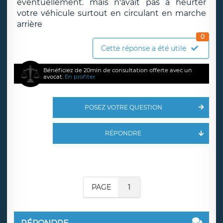
éventuellement. mais n'avait pas à heurter
votre véhicule surtout en circulant en marche
arrière
0
Cette réponse a été utile
Bénéficiez de 20min de consultation offerte avec un
avocat.
En profiter
POSEZ VOTRE QUESTION
RÉPONDRE
PAGE
1