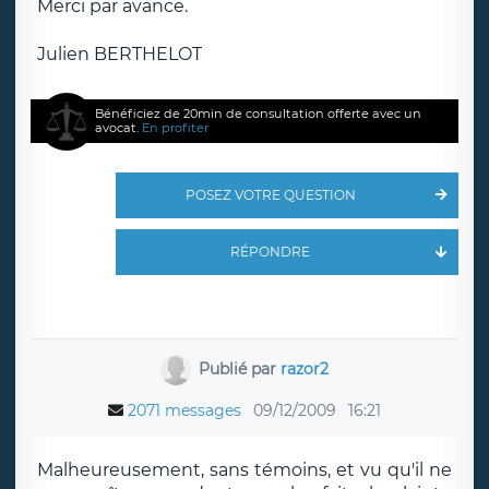
Merci par avance.
Julien BERTHELOT
Bénéficiez de 20min de consultation offerte avec un
avocat.
En profiter
POSEZ VOTRE QUESTION
RÉPONDRE
Publié par
razor2
2071 messages
09/12/2009
16:21
Malheureusement, sans témoins, et vu qu'il ne