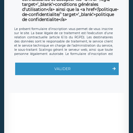
target='_blank'>conditions générales
d'utilisation</a> ainsi que la <a href='/politique-
de-confidentialite/' target='_blank'>politique
de confidentialite</a>
Le présent formulaire d’inscription vous permet de vous inscrire
sur le site. La base légale de ce traitement est l’exécution d’une
relation contractuelle (article 6.1.b du RGPD). Les destinataires
des données sont le responsable de traitement, le service client
et le service technique en charge de l’administration du service,
le sous-traitant Scalingo gérant le serveur web, ainsi que toute
personne légalement autorisée. Le formulaire d’inscription est
hébergé sur un serveur hébergé par Scalingo, basé en France et
offrant des
clauses de protection conformes au RGPD
. Les
données collectées sont conservées jusqu’à ce que l’Internaute
VALIDER
en sollicite la suppression, étant entendu que vous pouvez
demander la suppression de vos données et retirer votre
consentement à tout moment. Vous disposez également d’un
droit d’accès, de rectification ou de limitation du traitement
relatif à vos données à caractère personnel, ainsi que d’un droit à
la portabilité de vos données. Vous pouvez exercer ces droits
auprès du délégué à la protection des données de LÉGAVOX qui
exerce au siège social de LÉGAVOX et est joignable à l’adresse
mail suivante : donneespersonnelles@legavox.fr. Le responsable
de traitement est la société LÉGAVOX, sis 9 rue Léopold Sédar
Senghor, joignable à l’adresse mail :
responsabledetraitement@legavox.fr. Vous avez également le
droit d’introduire une réclamation auprès d’une autorité de
contrôle.