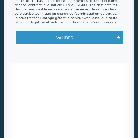
sur le site. La base légale de ce traitement est l’exécution d’une
relation contractuelle (article 6.1.b du RGPD). Les destinataires
des données sont le responsable de traitement, le service client
et le service technique en charge de l’administration du service,
le sous-traitant Scalingo gérant le serveur web, ainsi que toute
personne légalement autorisée. Le formulaire d’inscription est
hébergé sur un serveur hébergé par Scalingo, basé en France et
offrant des
clauses de protection conformes au RGPD
. Les
données collectées sont conservées jusqu’à ce que l’Internaute
VALIDER
en sollicite la suppression, étant entendu que vous pouvez
demander la suppression de vos données et retirer votre
consentement à tout moment. Vous disposez également d’un
droit d’accès, de rectification ou de limitation du traitement
relatif à vos données à caractère personnel, ainsi que d’un droit à
la portabilité de vos données. Vous pouvez exercer ces droits
auprès du délégué à la protection des données de LÉGAVOX qui
exerce au siège social de LÉGAVOX et est joignable à l’adresse
mail suivante : donneespersonnelles@legavox.fr. Le responsable
de traitement est la société LÉGAVOX, sis 9 rue Léopold Sédar
Senghor, joignable à l’adresse mail :
responsabledetraitement@legavox.fr. Vous avez également le
droit d’introduire une réclamation auprès d’une autorité de
contrôle.