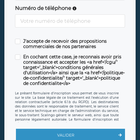
Numéro de téléphone
J'accepte de recevoir des propositions
commerciales de nos partenaires
En cochant cette case, je reconnais avoir pris
connaissance et accepter les <a href='/cgu/'
target='_blank'>conditions générales
d'utilisation</a> ainsi que la <a href='/politique-
de-confidentialite/' target='_blank'>politique
de confidentialite</a>
Le présent formulaire d’inscription vous permet de vous inscrire
sur le site. La base légale de ce traitement est l’exécution d’une
relation contractuelle (article 6.1.b du RGPD). Les destinataires
des données sont le responsable de traitement, le service client
et le service technique en charge de l’administration du service,
le sous-traitant Scalingo gérant le serveur web, ainsi que toute
personne légalement autorisée. Le formulaire d’inscription est
hébergé sur un serveur hébergé par Scalingo, basé en France et
offrant des
clauses de protection conformes au RGPD
. Les
données collectées sont conservées jusqu’à ce que l’Internaute
VALIDER
en sollicite la suppression, étant entendu que vous pouvez