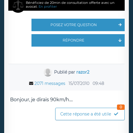
Bénéficiez de 20min de consultation offerte avec un
avocat.
En profiter
POSEZ VOTRE QUESTION
RÉPONDRE
Publié par
razor2
2071 messages
15/07/2010
09:48
Bonjour, je dirais 90km/h....
0
Cette réponse a été utile