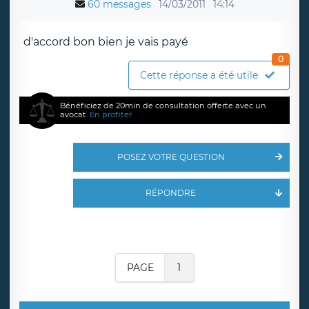
60 messages
14/03/2011
14:14
d'accord bon bien je vais payé
0
Cette réponse a été utile
Bénéficiez de 20min de consultation offerte avec un
avocat.
En profiter
POSEZ VOTRE QUESTION
RÉPONDRE
PAGE
1