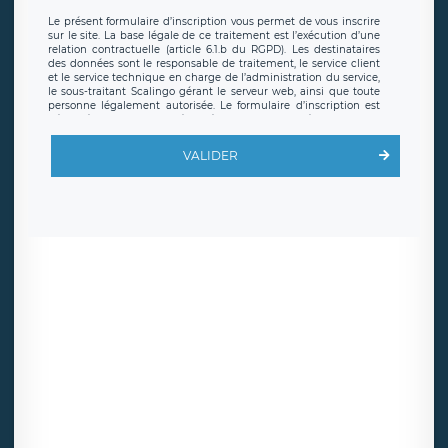
Le présent formulaire d’inscription vous permet de vous inscrire
sur le site. La base légale de ce traitement est l’exécution d’une
relation contractuelle (article 6.1.b du RGPD). Les destinataires
des données sont le responsable de traitement, le service client
et le service technique en charge de l’administration du service,
le sous-traitant Scalingo gérant le serveur web, ainsi que toute
personne légalement autorisée. Le formulaire d’inscription est
hébergé sur un serveur hébergé par Scalingo, basé en France et
offrant des
clauses de protection conformes au RGPD
. Les
données collectées sont conservées jusqu’à ce que l’Internaute
VALIDER
en sollicite la suppression, étant entendu que vous pouvez
demander la suppression de vos données et retirer votre
consentement à tout moment. Vous disposez également d’un
droit d’accès, de rectification ou de limitation du traitement
relatif à vos données à caractère personnel, ainsi que d’un droit à
la portabilité de vos données. Vous pouvez exercer ces droits
auprès du délégué à la protection des données de LÉGAVOX qui
exerce au siège social de LÉGAVOX et est joignable à l’adresse
mail suivante : donneespersonnelles@legavox.fr. Le responsable
de traitement est la société LÉGAVOX, sis 9 rue Léopold Sédar
Senghor, joignable à l’adresse mail :
responsabledetraitement@legavox.fr. Vous avez également le
droit d’introduire une réclamation auprès d’une autorité de
contrôle.